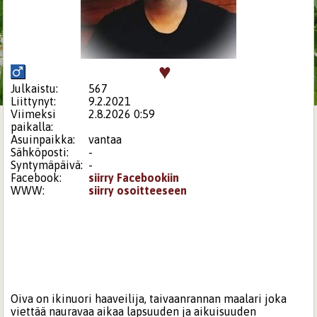
♥
Julkaistu:
567
Liittynyt:
9.2.2021
Viimeksi
2.8.2026 0:59
paikalla:
Asuinpaikka:
vantaa
Sähköposti:
-
Syntymäpäivä:
-
Facebook:
siirry Facebookiin
WWW:
siirry osoitteeseen
Oiva on ikinuori haaveilija, taivaanrannan maalari joka
viettää nauravaa aikaa lapsuuden ja aikuisuuden