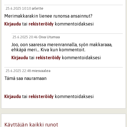
25.6.2025 10:10
arlette
Merimakkarakin lienee runonsa ansainnut?
Kirjaudu
tai
rekisteröidy
kommentoidaksesi
25.6.2025 20:46
Oiva Utumaa
Joo, oon saaressa merenrannalla, syön makkaraaa,
ehkäpä meri... Kiva kun kommentoit.
Kirjaudu
tai
rekisteröidy
kommentoidaksesi
25.6.2025 22:48
miesvaalea
Tämä saa nauramaan
Kirjaudu
tai
rekisteröidy
kommentoidaksesi
26.6.2025 15:08
Oiva Utumaa
Juu
Käyttäjän kaikki runot
Kirjaudu
tai
rekisteröidy
kommentoidaksesi