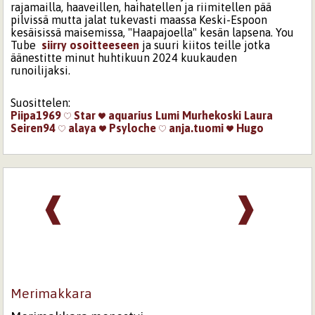
rajamailla, haaveillen, haihatellen ja riimitellen pää
pilvissä mutta jalat tukevasti maassa Keski-Espoon
kesäisissä maisemissa, "Haapajoella" kesän lapsena. You
Tube
siirry osoitteeseen
ja suuri kiitos teille jotka
äänestitte minut huhtikuun 2024 kuukauden
runoilijaksi.
Suosittelen:
Piipa1969
Star
aquarius
Lumi Murhekoski
Laura
Seiren94
alaya
Psyloche
anja.tuomi
Hugo
❰
❱
Merimakkara