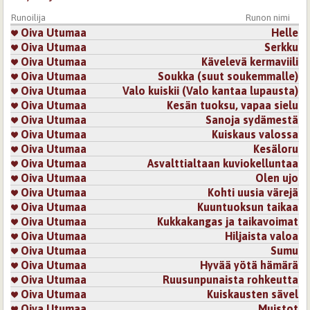
Sivut
Runoilija
Runon nimi
Oiva Utumaa
Helle
Oiva Utumaa
Serkku
Oiva Utumaa
Kävelevä kermaviili
Oiva Utumaa
Soukka (suut soukemmalle)
Oiva Utumaa
Valo kuiskii (Valo kantaa lupausta)
Oiva Utumaa
Kesän tuoksu, vapaa sielu
Oiva Utumaa
Sanoja sydämestä
Oiva Utumaa
Kuiskaus valossa
Oiva Utumaa
Kesäloru
Oiva Utumaa
Asvalttialtaan kuviokelluntaa
Oiva Utumaa
Olen ujo
Oiva Utumaa
Kohti uusia värejä
Oiva Utumaa
Kuuntuoksun taikaa
Oiva Utumaa
Kukkakangas ja taikavoimat
Oiva Utumaa
Hiljaista valoa
Oiva Utumaa
Sumu
Oiva Utumaa
Hyvää yötä hämärä
Oiva Utumaa
Ruusunpunaista rohkeutta
Oiva Utumaa
Kuiskausten sävel
Oiva Utumaa
Muistot