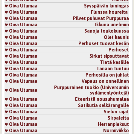
Oiva Utumaa
Syyspäivän kuningas
Oiva Utumaa
Flunssa houreita
Oiva Utumaa
Pilvet puhuvat Purppuraa
Oiva Utumaa
Ikkuna unelmiin
Oiva Utumaa
Sanoja toukokuussa
Oiva Utumaa
Olet kaunis
Oiva Utumaa
Perhoset tuovat kesän
Oiva Utumaa
Perhoset
Oiva Utumaa
Sirkat sipsuttavat
Oiva Utumaa
Tietä kesälle
Oiva Utumaa
Tänään tuntuu
Oiva Utumaa
Perhosilla on juhlat
Oiva Utumaa
Vapaus on onnellinen
Purppurainen tuokio (Universumin
Oiva Utumaa
sydämenlyöntejä)
Oiva Utumaa
Eteeristä nousuhumalaa
Oiva Utumaa
Satikutia selkärangalle
Oiva Utumaa
Sielun rajat
Oiva Utumaa
Sirpaleita
Oiva Utumaa
Herranpieksut
Oiva Utumaa
Normiviikko