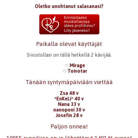
Oletko unohtanut salasanasi?
Paikalla olevat käyttäjät
Sivustollasi on tällä hetkellä 2 kävijää.
Mirage
Toivotar
Tänään syntymäpäiviään viettää
Zsa 48 v
^EnKeLi^ 40 v
Nana 33 v
nanoponi 30 v
Josefín 28 v
Paljon onnea!
10955 runoilijaa on jo lähettänyt 140146 runoa!