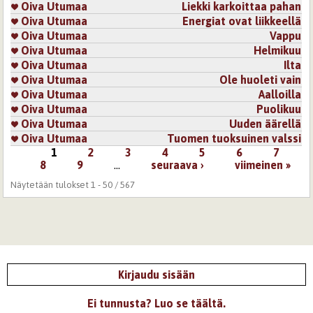
Oiva Utumaa
Liekki karkoittaa pahan
Oiva Utumaa
Energiat ovat liikkeellä
Oiva Utumaa
Vappu
Oiva Utumaa
Helmikuu
Oiva Utumaa
Ilta
Oiva Utumaa
Ole huoleti vain
Oiva Utumaa
Aalloilla
Oiva Utumaa
Puolikuu
Oiva Utumaa
Uuden äärellä
Oiva Utumaa
Tuomen tuoksuinen valssi
1
2
3
4
5
6
7
Sivut
8
9
…
seuraava ›
viimeinen »
Näytetään tulokset 1 - 50 / 567
Kirjaudu sisään
Ei tunnusta? Luo se täältä.