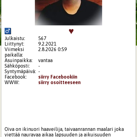
♥
Julkaistu:
567
Liittynyt:
9.2.2021
Viimeksi
2.8.2026 0:59
paikalla:
Asuinpaikka:
vantaa
Sähköposti:
-
Syntymäpäivä:
-
Facebook:
siirry Facebookiin
WWW:
siirry osoitteeseen
Oiva on ikinuori haaveilija, taivaanrannan maalari joka
viettää nauravaa aikaa lapsuuden ja aikuisuuden