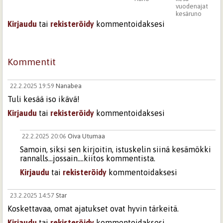
vuodenajat
kesäruno
Kirjaudu
tai
rekisteröidy
kommentoidaksesi
Kommentit
22.2.2025 19:59
Nanabea
Tuli kesää iso ikävä!
Kirjaudu
tai
rekisteröidy
kommentoidaksesi
22.2.2025 20:06
Oiva Utumaa
Samoin, siksi sen kirjoitin, istuskelin siinä kesämökki
rannalls...jossain....kiitos kommentista.
Kirjaudu
tai
rekisteröidy
kommentoidaksesi
23.2.2025 14:57
Star
Koskettavaa, omat ajatukset ovat hyvin tärkeitä.
Kirjaudu
tai
rekisteröidy
kommentoidaksesi