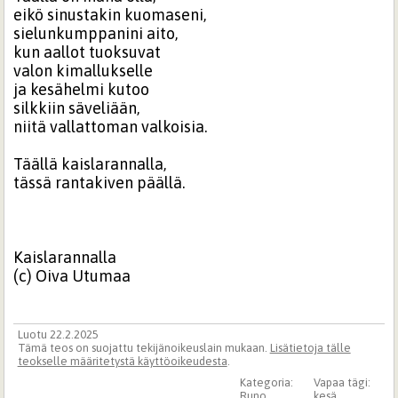
eikö sinustakin kuomaseni,
sielunkumppanini aito,
kun aallot tuoksuvat
valon kimallukselle
ja kesähelmi kutoo
silkkiin säveliään,
niitä vallattoman valkoisia.
Täällä kaislarannalla,
tässä rantakiven päällä.
Kaislarannalla
(c) Oiva Utumaa
Luotu 22.2.2025
Tämä teos on suojattu tekijänoikeuslain mukaan.
Lisätietoja tälle
teokselle määritetystä käyttöoikeudesta
.
Kategoria:
Vapaa tägi:
Runo
kesä