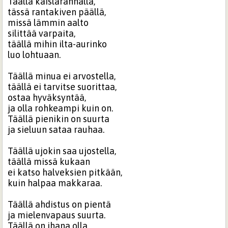
Täällä kaislarannalla,
tässä rantakiven päällä,
missä lämmin aalto
silittää varpaita,
täällä mihin ilta-aurinko
luo lohtuaan.
Täällä minua ei arvostella,
täällä ei tarvitse suorittaa,
ostaa hyväksyntää,
ja olla rohkeampi kuin on.
Täällä pienikin on suurta
ja sieluun sataa rauhaa.
Täällä ujokin saa ujostella,
täällä missä kukaan
ei katso halveksien pitkään,
kuin halpaa makkaraa.
Täällä ahdistus on pientä
ja mielenvapaus suurta.
Täällä on ihana olla,