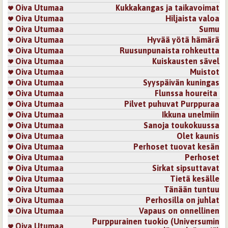
Oiva Utumaa
Kukkakangas ja taikavoimat
Oiva Utumaa
Hiljaista valoa
Oiva Utumaa
Sumu
Oiva Utumaa
Hyvää yötä hämärä
Oiva Utumaa
Ruusunpunaista rohkeutta
Oiva Utumaa
Kuiskausten sävel
Oiva Utumaa
Muistot
Oiva Utumaa
Syyspäivän kuningas
Oiva Utumaa
Flunssa houreita
Oiva Utumaa
Pilvet puhuvat Purppuraa
Oiva Utumaa
Ikkuna unelmiin
Oiva Utumaa
Sanoja toukokuussa
Oiva Utumaa
Olet kaunis
Oiva Utumaa
Perhoset tuovat kesän
Oiva Utumaa
Perhoset
Oiva Utumaa
Sirkat sipsuttavat
Oiva Utumaa
Tietä kesälle
Oiva Utumaa
Tänään tuntuu
Oiva Utumaa
Perhosilla on juhlat
Oiva Utumaa
Vapaus on onnellinen
Purppurainen tuokio (Universumin
Oiva Utumaa