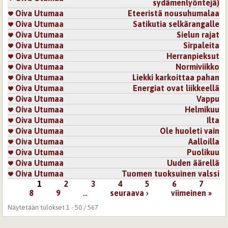
sydämenlyöntejä)
Oiva Utumaa
Eteeristä nousuhumalaa
Oiva Utumaa
Satikutia selkärangalle
Oiva Utumaa
Sielun rajat
Oiva Utumaa
Sirpaleita
Oiva Utumaa
Herranpieksut
Oiva Utumaa
Normiviikko
Oiva Utumaa
Liekki karkoittaa pahan
Oiva Utumaa
Energiat ovat liikkeellä
Oiva Utumaa
Vappu
Oiva Utumaa
Helmikuu
Oiva Utumaa
Ilta
Oiva Utumaa
Ole huoleti vain
Oiva Utumaa
Aalloilla
Oiva Utumaa
Puolikuu
Oiva Utumaa
Uuden äärellä
Oiva Utumaa
Tuomen tuoksuinen valssi
1
2
3
4
5
6
7
Sivut
8
9
…
seuraava ›
viimeinen »
Näytetään tulokset 1 - 50 / 567