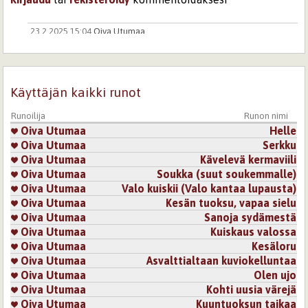
23.2.2025 15:04
Oiva Utumaa
Kiitos kun kommentoit.
Kirjaudu
tai
rekisteröidy
kommentoidaksesi
Käyttäjän kaikki runot
Sivut
Runoilija
Runon nimi
Oiva Utumaa
Helle
Oiva Utumaa
Serkku
Oiva Utumaa
Kävelevä kermaviili
Oiva Utumaa
Soukka (suut soukemmalle)
Oiva Utumaa
Valo kuiskii (Valo kantaa lupausta)
Oiva Utumaa
Kesän tuoksu, vapaa sielu
Oiva Utumaa
Sanoja sydämestä
Oiva Utumaa
Kuiskaus valossa
Oiva Utumaa
Kesäloru
Oiva Utumaa
Asvalttialtaan kuviokelluntaa
Oiva Utumaa
Olen ujo
Oiva Utumaa
Kohti uusia värejä
Oiva Utumaa
Kuuntuoksun taikaa