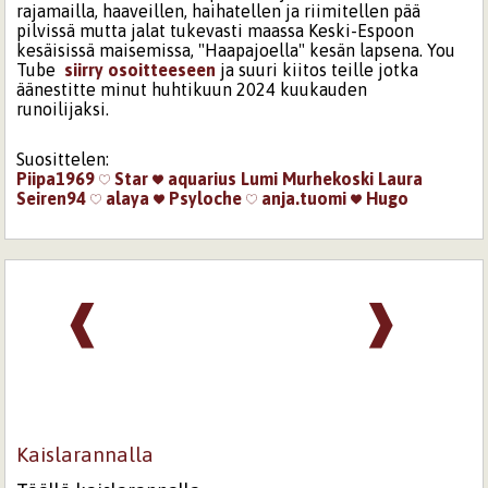
rajamailla, haaveillen, haihatellen ja riimitellen pää
pilvissä mutta jalat tukevasti maassa Keski-Espoon
kesäisissä maisemissa, "Haapajoella" kesän lapsena. You
Tube
siirry osoitteeseen
ja suuri kiitos teille jotka
äänestitte minut huhtikuun 2024 kuukauden
runoilijaksi.
Suosittelen:
Piipa1969
Star
aquarius
Lumi Murhekoski
Laura
Seiren94
alaya
Psyloche
anja.tuomi
Hugo
❰
❱
Kaislarannalla