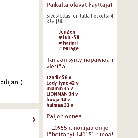
Paikalla olevat käyttäjät
Sivustollasi on tällä hetkellä 4
kävijää.
JouZen
lulu-58
hariari
Mirage
Tänään syntymäpäiviään
viettää
tzadik 58 v
ilijan :)
Lady-lynx 42 v
miamm 35 v
LIONMAN 34 v
hooja 34 v
huimaa 33 v
Paljon onnea!
❱
10955 runoilijaa on jo
lähettänyt 140151 runoa!