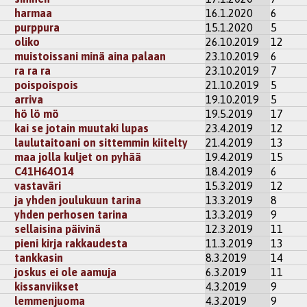
harmaa
16.1.2020
6
purppura
15.1.2020
5
kisteröidy
kommentoidaksesi
oliko
26.10.2019
12
muistoissani minä aina palaan
23.10.2019
6
ele
ra ra ra
23.10.2019
7
ahtia. En saa alas. Jää lemmet lempimättä.
poispoispois
21.10.2019
5
arriva
19.10.2019
5
kisteröidy
kommentoidaksesi
hö lö mö
19.5.2019
17
kai se jotain muutaki lupas
23.4.2019
12
laulutaitoani on sittemmin kiitelty
21.4.2019
13
en liittyvä runo, mitä olen koskaan lukenut <3
maa jolla kuljet on pyhää
19.4.2019
15
C41H64O14
18.4.2019
6
kisteröidy
kommentoidaksesi
vastaväri
15.3.2019
12
ja yhden joulukuun tarina
13.3.2019
8
pisara
yhden perhosen tarina
13.3.2019
9
ergiajuomien kannalla :D, mutta hieno runosi <3
sellaisina päivinä
12.3.2019
11
pieni kirja rakkaudesta
11.3.2019
13
kisteröidy
kommentoidaksesi
tankkasin
8.3.2019
14
joskus ei ole aamuja
6.3.2019
11
rNatiivi
kissanviikset
4.3.2019
9
skoa. Lienee tuokin jo kertaalleen pantua .. miksei toisenkin 
lemmenjuoma
4.3.2019
9