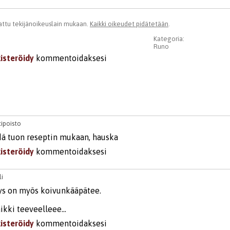
ttu tekijänoikeuslain mukaan.
Kaikki oikeudet pidätetään
.
Kategoria:
Runo
kisteröidy
kommentoidaksesi
ipoisto
ä tuon reseptin mukaan, hauska
kisteröidy
kommentoidaksesi
i
s on myös koivunkääpätee.
ikki teeveelleee...
kisteröidy
kommentoidaksesi