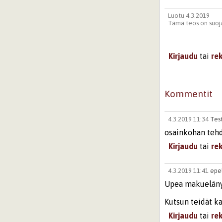
Luotu 4.3.2019
Tämä teos on suoja
Kirjaudu
tai
re
Kommentit
4.3.2019 11:34
Test
osainkohan tehd
Kirjaudu
tai
re
4.3.2019 11:41
epel
Upea makueläny
Kutsun teidät ka
Kirjaudu
tai
re