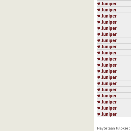
Juniper
Kirjaudu
tai
re
Juniper
Sivut
Juniper
Juniper
Juniper
Juniper
Juniper
Juniper
Juniper
Juniper
Juniper
Juniper
Juniper
Juniper
Juniper
Juniper
Juniper
Juniper
Juniper
Sivut
Näytetään tulokset 1