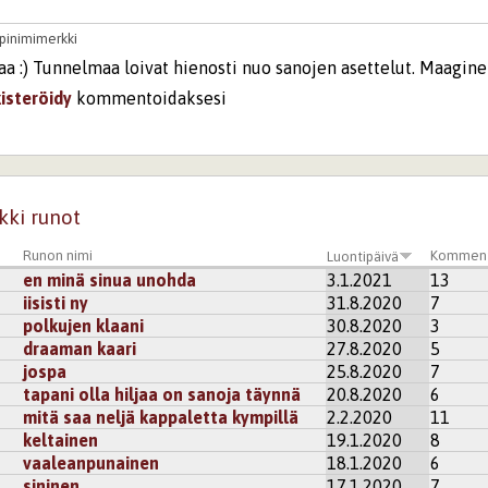
pinimimerkki
aa :) Tunnelmaa loivat hienosti nuo sanojen asettelut. Maaginen
kisteröidy
kommentoidaksesi
tte
öytyy moneen makuun ja tehotkin vaihtelevat!?! Mutta aina 
 sitä koskaan tiedä? Kiitos reseptistä!
kki runot
kisteröidy
kommentoidaksesi
Runon nimi
Komment
Luontipäivä
en minä sinua unohda
3.1.2021
13
alinda
iisisti ny
31.8.2020
7
ai lemmenjuoma. Itse en kyllä ryystäisi siinä tarkoituksessa, ju
polkujen klaani
30.8.2020
3
 alas jos on hyvää. Mutta tässähän ei ollut tarkotius siitä p
draaman kaari
27.8.2020
5
tä muuten.
jospa
25.8.2020
7
 on se, että olen varmaan kuullut kaikki sanat, kuullutkin jois
tapani olla hiljaa on sanoja täynnä
20.8.2020
6
ne van kummallisesti aina tippuu sinun silmiesi eteen ja tartt
mitä saa neljä kappaletta kympillä
2.2.2020
11
keltainen
19.1.2020
8
 kade, terveesti kylläkin.
vaaleanpunainen
18.1.2020
6
sininen
17.1.2020
7