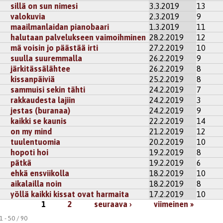
sillä on sun nimesi
3.3.2019
13
kisteröidy
kommentoidaksesi
valokuvia
2.3.2019
9
maailmanlaidan pianobaari
1.3.2019
11
halutaan palvelukseen vaimoihminen
28.2.2019
12
mä voisin jo päästää irti
27.2.2019
10
suulla suuremmalla
26.2.2019
9
järkitässälähtee
26.2.2019
8
kissanpäiviä
25.2.2019
8
sammuisi sekin tähti
24.2.2019
7
rakkaudesta lajiin
24.2.2019
3
jestas (buranaa)
24.2.2019
9
kaikki se kaunis
22.2.2019
14
on my mind
21.2.2019
12
tuulentuomia
20.2.2019
10
hopoti hoi
19.2.2019
8
pätkä
19.2.2019
6
ehkä ensviikolla
18.2.2019
10
aikalailla noin
18.2.2019
8
yöllä kaikki kissat ovat harmaita
17.2.2019
10
1
2
seuraava ›
viimeinen »
 - 50 / 90