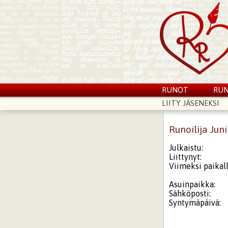
RUNOT
RUN
LIITY JÄSENEKSI
Runoilija Jun
Julkaistu:
Liittynyt:
Viimeksi paikall
Asuinpaikka:
Sähköposti:
Syntymäpäivä: