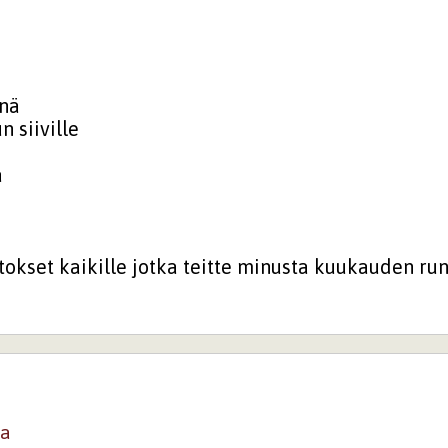
änä
 siiville
ä
tokset kaikille jotka teitte minusta kuukauden runo
a