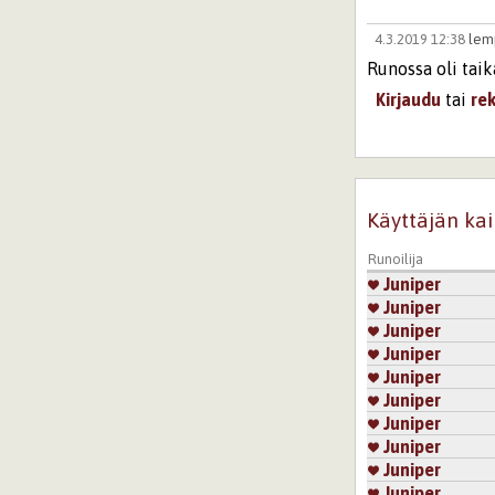
4.3.2019 12:38
lem
Runossa oli taik
Kirjaudu
tai
re
4.3.2019 14:04
arle
Lemmenjuomaa l
kokeillla, eihän
Käyttäjän kai
Kirjaudu
tai
re
Runoilija
Juniper
4.3.2019 14:37
lind
Juniper
Justiinsa joo, v
Juniper
sen saa menemään
Juniper
runosi sisällös
Juniper
Mielenkiintoista
Juniper
mutta jotenkin 
Juniper
tunteella.
Juniper
Olen mää hiukka
Juniper
Juniper