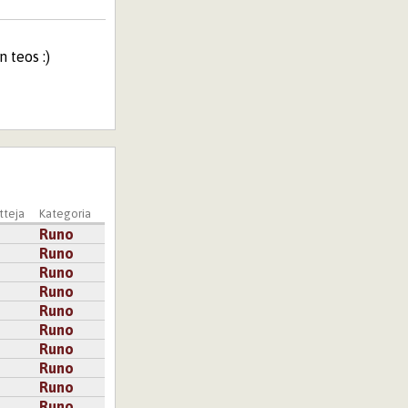
 teos :)
kannattaa
teja
Kategoria
Runo
Runo
uri oikein kylmää
Runo
uhuakaan, vaan
Runo
Runo
sain yhteyksissä
Runo
uu sormenpäihisi
Runo
Runo
Runo
Runo