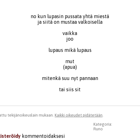
no kun lupasin pussata yhtä miestä
ja siitä on mustaa valkoisella
vaikka
joo
lupaus mikä lupaus
mut
(apua)
mitenkä suu nyt pannaan
tai siis sit
ttu tekijänoikeuslain mukaan.
Kaikki oikeudet pidätetään
.
Kategoria:
Runo
kisteröidy
kommentoidaksesi