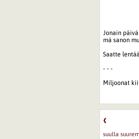
Jonain päiv
mä sanon mun
Saatte lentä
- - -
Miljoonat kii
❰
suulla suure