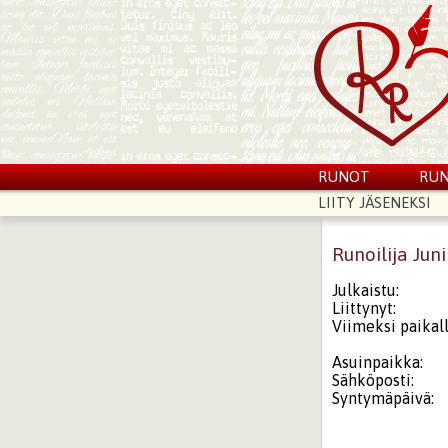
RUNOT
RUN
LIITY JÄSENEKSI
Runoilija Jun
Julkaistu:
Liittynyt:
Viimeksi paikall
Asuinpaikka:
Sähköposti:
Syntymäpäivä: