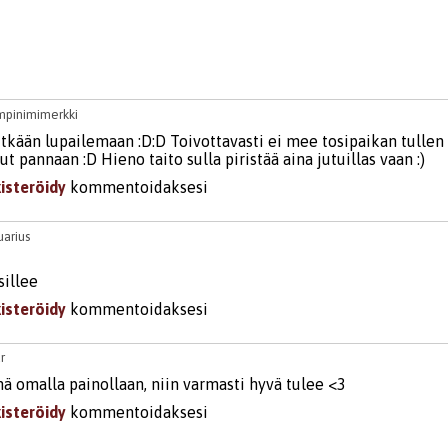
mpinimimerkki
kään lupailemaan :D:D Toivottavasti ei mee tosipaikan tullen s
t pannaan :D Hieno taito sulla piristää aina jutuillas vaan :)
kisteröidy
kommentoidaksesi
uarius
sillee
kisteröidy
kommentoidaksesi
r
ä omalla painollaan, niin varmasti hyvä tulee <3
kisteröidy
kommentoidaksesi