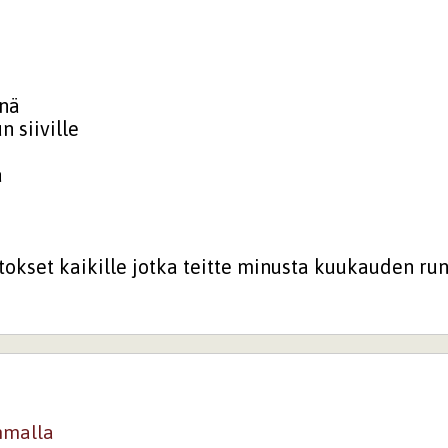
änä
 siiville
ä
tokset kaikille jotka teitte minusta kuukauden runo
mmalla