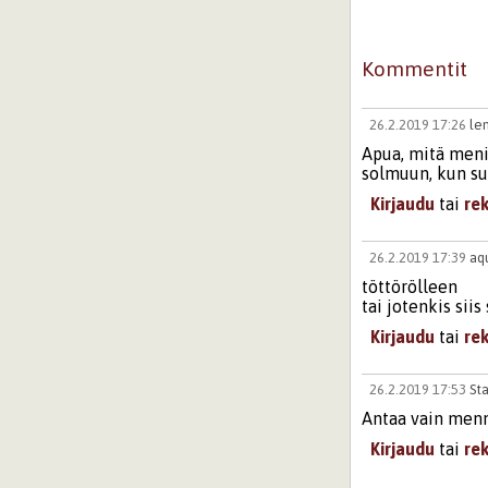
Kommentit
26.2.2019 17:26
le
Apua, mitä menit
solmuun, kun suu
Kirjaudu
tai
re
26.2.2019 17:39
aq
töttörölleen
tai jotenkis siis 
Kirjaudu
tai
re
26.2.2019 17:53
Sta
Antaa vain menn
Kirjaudu
tai
re