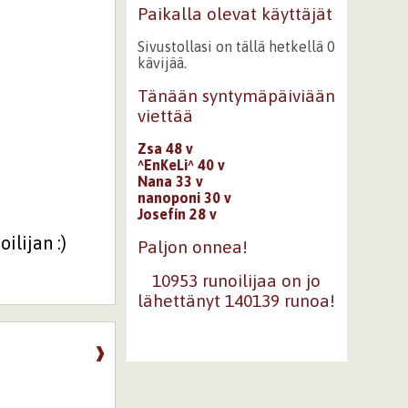
Paikalla olevat käyttäjät
Sivustollasi on tällä hetkellä 0
kävijää.
Tänään syntymäpäiviään
viettää
Zsa 48 v
^EnKeLi^ 40 v
Nana 33 v
nanoponi 30 v
Josefín 28 v
ilijan :)
Paljon onnea!
10953 runoilijaa on jo
lähettänyt 140139 runoa!
❱