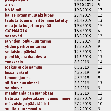
isaa on panna suu suppuun ja pää huppuun.
arriva
19.10.2019
5
kisteröidy
kommentoidaksesi
hö lö mö
19.5.2019
17
kai se jotain muutaki lupas
23.4.2019
12
laulutaitoani on sittemmin kiitelty
21.4.2019
13
e
maa jolla kuljet on pyhää
19.4.2019
15
en, ja silmät kiinni niin keskittyy tekemiseen. :)
C41H64O14
18.4.2019
6
kisteröidy
kommentoidaksesi
vastaväri
15.3.2019
12
ja yhden joulukuun tarina
13.3.2019
8
yhden perhosen tarina
13.3.2019
9
sellaisina päivinä
12.3.2019
11
pieni kirja rakkaudesta
11.3.2019
13
tankkasin
8.3.2019
14
joskus ei ole aamuja
6.3.2019
11
kissanviikset
4.3.2019
9
lemmenjuoma
4.3.2019
9
sillä on sun nimesi
3.3.2019
13
valokuvia
2.3.2019
9
maailmanlaidan pianobaari
1.3.2019
11
halutaan palvelukseen vaimoihminen
28.2.2019
12
mä voisin jo päästää irti
27.2.2019
10
suulla suuremmalla
26.2.2019
9