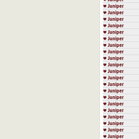
Varmaankin hupa
Juniper
Kirjaudu
tai
re
Juniper
Juniper
Juniper
2.3.2019 9:24
Milel
Juniper
Silleen törrölle
Juniper
Kirjaudu
tai
re
Juniper
Juniper
Sivut
Juniper
Juniper
Juniper
Juniper
Juniper
Juniper
Juniper
Juniper
Juniper
Juniper
Juniper
Juniper
Juniper