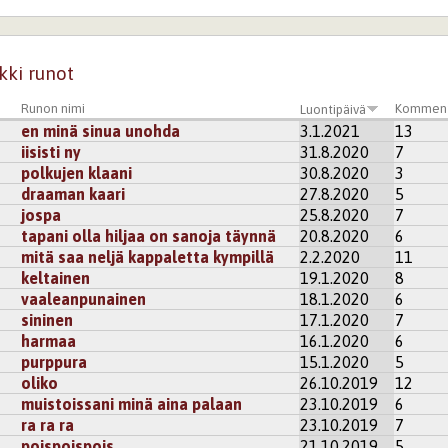
noretku
ieno runo.
kisteröidy
kommentoidaksesi
kki runot
Runon nimi
Komment
Luontipäivä
erNatiivi
en minä sinua unohda
3.1.2021
13
jatus.
Rauhallisesti!!
Kiitosta ajatuksen antamisesta!
iisisti ny
31.8.2020
7
kisteröidy
kommentoidaksesi
polkujen klaani
30.8.2020
3
draaman kaari
27.8.2020
5
jospa
25.8.2020
7
to68
tapani olla hiljaa on sanoja täynnä
20.8.2020
6
 luvata jotain...kunhan ei liikoja :D Mainio runo.
mitä saa neljä kappaletta kympillä
2.2.2020
11
kisteröidy
kommentoidaksesi
keltainen
19.1.2020
8
vaaleanpunainen
18.1.2020
6
sininen
17.1.2020
7
s
harmaa
16.1.2020
6
purppura
15.1.2020
5
kisteröidy
kommentoidaksesi
oliko
26.10.2019
12
muistoissani minä aina palaan
23.10.2019
6
ra ra ra
23.10.2019
7
i
poispoispois
21.10.2019
5