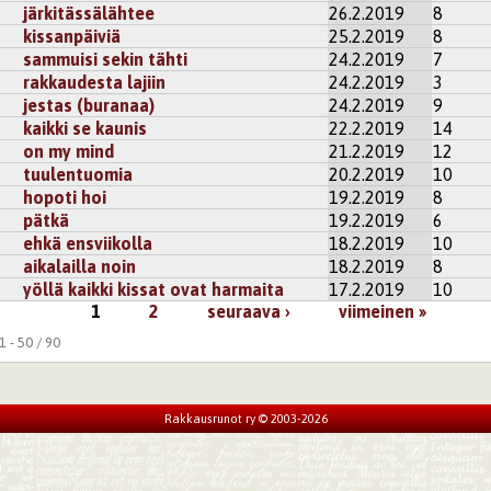
järkitässälähtee
26.2.2019
8
kissanpäiviä
25.2.2019
8
sammuisi sekin tähti
24.2.2019
7
rakkaudesta lajiin
24.2.2019
3
jestas (buranaa)
24.2.2019
9
kaikki se kaunis
22.2.2019
14
on my mind
21.2.2019
12
tuulentuomia
20.2.2019
10
hopoti hoi
19.2.2019
8
pätkä
19.2.2019
6
ehkä ensviikolla
18.2.2019
10
aikalailla noin
18.2.2019
8
yöllä kaikki kissat ovat harmaita
17.2.2019
10
1
2
seuraava ›
viimeinen »
 - 50 / 90
Rakkausrunot ry © 2003-2026