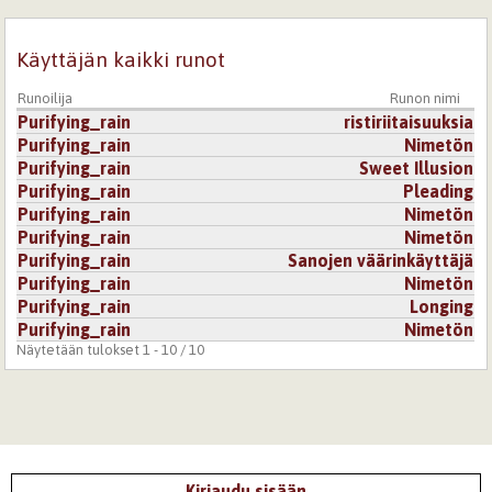
Käyttäjän kaikki runot
Runoilija
Runon nimi
Purifying_rain
ristiriitaisuuksia
Purifying_rain
Nimetön
Purifying_rain
Sweet Illusion
Purifying_rain
Pleading
Purifying_rain
Nimetön
Purifying_rain
Nimetön
Purifying_rain
Sanojen väärinkäyttäjä
Purifying_rain
Nimetön
Purifying_rain
Longing
Purifying_rain
Nimetön
Näytetään tulokset 1 - 10 / 10
Kirjaudu sisään