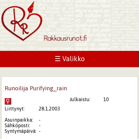
☰ Valikko
Runoilija Purifying_rain
Julkaistu:
10
Liittynyt:
28.1.2003
Asuinpaikka:
-
Sähköposti:
-
Syntymäpäivä:
-