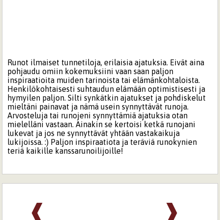
Runot ilmaiset tunnetiloja, erilaisia ajatuksia. Eivät aina
pohjaudu omiin kokemuksiini vaan saan paljon
inspiraatioita muiden tarinoista tai elämänkohtaloista.
Henkilökohtaisesti suhtaudun elämään optimistisesti ja
hymyilen paljon. Silti synkätkin ajatukset ja pohdiskelut
mieltäni painavat ja nämä usein synnyttävät runoja.
Arvosteluja tai runojeni synnyttämiä ajatuksia otan
mielelläni vastaan. Ainakin se kertoisi ketkä runojani
lukevat ja jos ne synnyttävät yhtään vastakaikuja
lukijoissa. :) Paljon inspiraatiota ja teräviä runokynien
teriä kaikille kanssarunoilijoille!
❰
❱