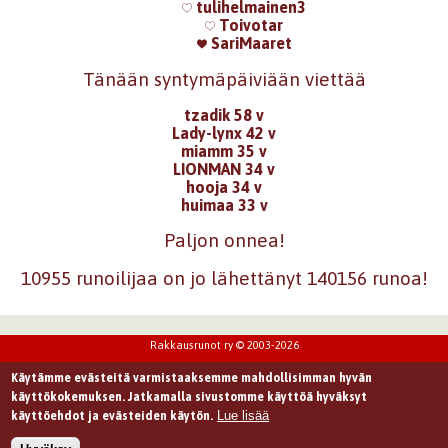
tulihelmainen3
Toivotar
SariMaaret
Tänään syntymäpäiviään viettää
tzadik 58 v
Lady-lynx 42 v
miamm 35 v
LIONMAN 34 v
hooja 34 v
huimaa 33 v
Paljon onnea!
10955 runoilijaa on jo lähettänyt 140156 runoa!
Rakkausrunot ry © 2003-2026
Käytämme evästeitä varmistaaksemme mahdollisimman hyvän
käyttökokemuksen. Jatkamalla sivustomme käyttöä hyväksyt
Lue lisää
käyttöehdot ja evästeiden käytön.