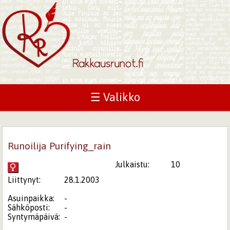
☰ Valikko
Runoilija Purifying_rain
Julkaistu:
10
Liittynyt:
28.1.2003
Asuinpaikka:
-
Sähköposti:
-
Syntymäpäivä:
-