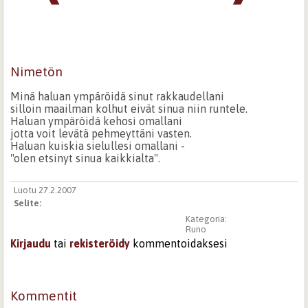
Nimetön
Minä haluan ympäröidä sinut rakkaudellani
silloin maailman kolhut eivät sinua niin runtele.
Haluan ympäröidä kehosi omallani
jotta voit levätä pehmeyttäni vasten.
Haluan kuiskia sielullesi omallani -
"olen etsinyt sinua kaikkialta".
Luotu 27.2.2007
Selite:
Kategoria:
Runo
Kirjaudu
tai
rekisteröidy
kommentoidaksesi
Kommentit