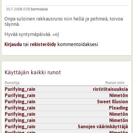
30.7.2008 0:00
kermasusi
Onpa suloinen rakkausruno niin hellä ja pehmeä, toivoa
täynnä.
Hyvää syntymäpäivää. =o)
Kirjaudu
tai
rekisteröidy
kommentoidaksesi
Käyttäjän kaikki runot
Runoilija
Runon nimi
Purifying_rain
ristiriitaisuuksia
Purifying_rain
Nimetön
Purifying_rain
Sweet Illusion
Purifying_rain
Pleading
Purifying_rain
Nimetön
Purifying_rain
Nimetön
Purifying_rain
Sanojen väärinkäyttäjä
Purifying_rain
Nimetön