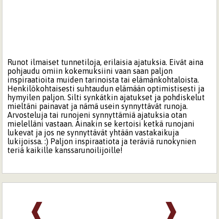
Runot ilmaiset tunnetiloja, erilaisia ajatuksia. Eivät aina
pohjaudu omiin kokemuksiini vaan saan paljon
inspiraatioita muiden tarinoista tai elämänkohtaloista.
Henkilökohtaisesti suhtaudun elämään optimistisesti ja
hymyilen paljon. Silti synkätkin ajatukset ja pohdiskelut
mieltäni painavat ja nämä usein synnyttävät runoja.
Arvosteluja tai runojeni synnyttämiä ajatuksia otan
mielelläni vastaan. Ainakin se kertoisi ketkä runojani
lukevat ja jos ne synnyttävät yhtään vastakaikuja
lukijoissa. :) Paljon inspiraatiota ja teräviä runokynien
teriä kaikille kanssarunoilijoille!
❰
❱