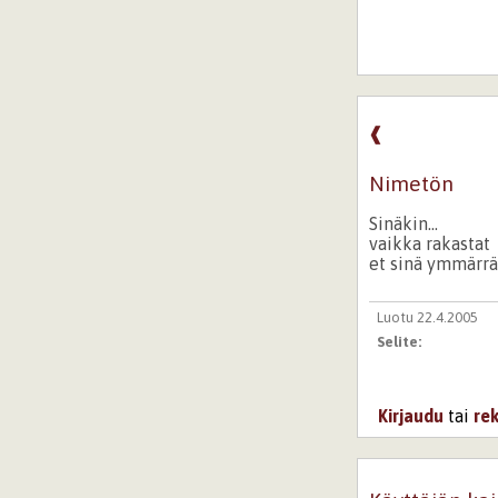
❰
Nimetön
Sinäkin...
vaikka rakastat
et sinä ymmärrä
Luotu 22.4.2005
Selite:
Kirjaudu
tai
re