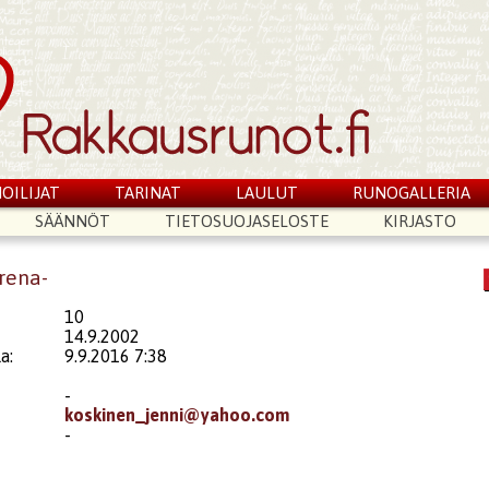
OILIJAT
TARINAT
LAULUT
RUNOGALLERIA
SÄÄNNÖT
TIETOSUOJASELOSTE
KIRJASTO
rena-
10
14.9.2002
a:
9.9.2016 7:38
-
koskinen_jenni@yahoo.com
-