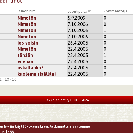
kki runot
Runon nimi
Kommentteja
Luontipäivä
Nimetön
5.9.2009
0
Nimetön
7.10.2006
0
Nimetön
7.10.2006
1
Nimetön
7.10.2006
0
jos voisin
26.4.2005
0
Nimetön
22.4.2005
0
tänään
22.4.2005
1
ei enää
22.4.2005
0
uskallanko?
22.4.2005
0
kuolema sisälläni
22.4.2005
0
 - 10 / 10
Rakkausrunot ry © 2003-2026
n hyvän käyttökokemuksen. Jatkamalla sivustomme
Lue lisää