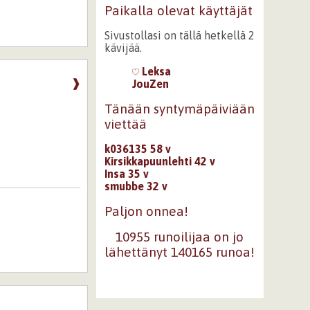
Paikalla olevat käyttäjät
Sivustollasi on tällä hetkellä 2
kävijää.
Leksa
❱
JouZen
Tänään syntymäpäiviään
viettää
k036135 58 v
Kirsikkapuunlehti 42 v
Insa 35 v
smubbe 32 v
Paljon onnea!
10955 runoilijaa on jo
lähettänyt 140165 runoa!