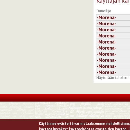
Käyttäjän kai
Runoilija
-Morena-
-Morena-
-Morena-
-Morena-
-Morena-
-Morena-
-Morena-
-Morena-
-Morena-
-Morena-
Näytetään tulokset 1
Käytämme evästeitä varmistaaksemme mahdollisimma
käyttöä hyväksyt käyttöehdot ja evästeiden käytön.