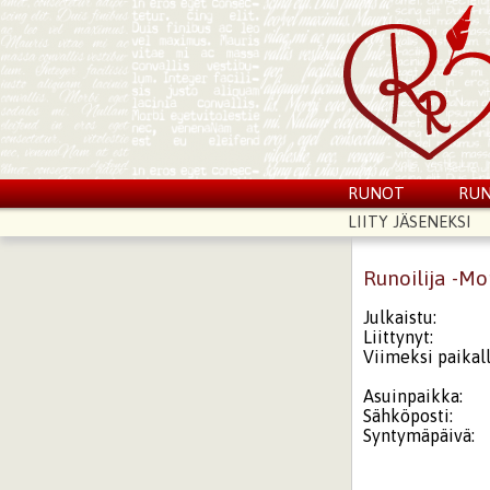
RUNOT
RUN
LIITY JÄSENEKSI
Runoilija -Mo
Julkaistu:
Liittynyt:
Viimeksi paikall
Asuinpaikka:
Sähköposti:
Syntymäpäivä: