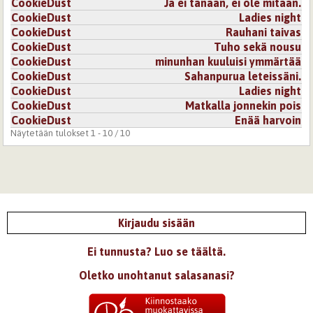
CookieDust
Ja ei tänään, ei ole mitään.
CookieDust
Ladies night
CookieDust
Rauhani taivas
CookieDust
Tuho sekä nousu
CookieDust
minunhan kuuluisi ymmärtää
CookieDust
Sahanpurua leteissäni.
CookieDust
Ladies night
CookieDust
Matkalla jonnekin pois
CookieDust
Enää harvoin
Näytetään tulokset 1 - 10 / 10
Kirjaudu sisään
Ei tunnusta? Luo se täältä.
Oletko unohtanut salasanasi?