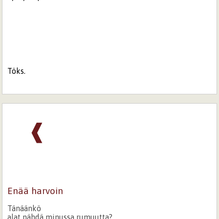
Töks.
❰
Enää harvoin
Tänäänkö
alat nähdä minussa rumuutta?