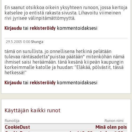
En saanut otsikkoa oikein yksyhteen runoon, jossa kertoja
katselee jo entistä rakasta sivusta. Lihavoitu viimeinen
rivi jyrisee välinpitämättömyyttä.
Kirjaudu
tai
rekisteröidy
kommentoidaksesi
29.5.2005 0:00
Shunga
tämä on surullista. jo onnellisena hetkinä pelätään
tulevaa räntäsadetta*puistaa päätään* mitenköhän nämä
ihmiset saisi heräämään. tänä kesänä kiipeän kaupungin
korkeimmalle katolle ja huudan: "Eläkää, pölvästit, tässä
hetkessä!"
Kirjaudu
tai
rekisteröidy
kommentoidaksesi
Käyttäjän kaikki runot
Runoilija
Runon nimi
CookieDust
Minä olen pois