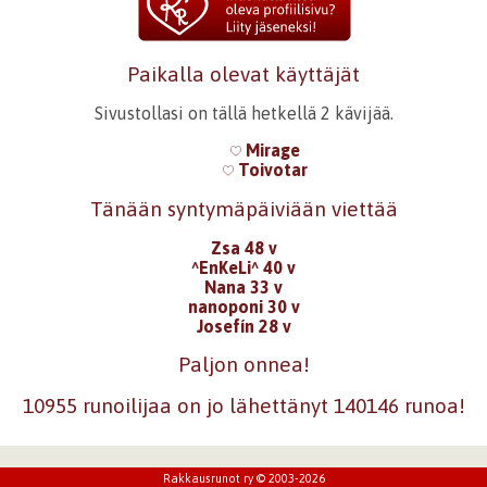
Paikalla olevat käyttäjät
Sivustollasi on tällä hetkellä 2 kävijää.
Mirage
Toivotar
Tänään syntymäpäiviään viettää
Zsa 48 v
^EnKeLi^ 40 v
Nana 33 v
nanoponi 30 v
Josefín 28 v
Paljon onnea!
10955 runoilijaa on jo lähettänyt 140146 runoa!
Rakkausrunot ry © 2003-2026