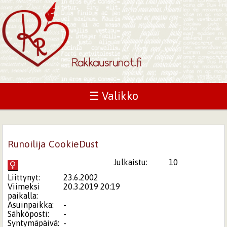
☰ Valikko
Runoilija CookieDust
Julkaistu:
10
Liittynyt:
23.6.2002
Viimeksi
20.3.2019 20:19
paikalla:
Asuinpaikka:
-
Sähköposti:
-
Syntymäpäivä:
-