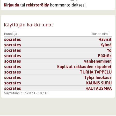
Kirjaudu
tai
rekisteröidy
kommentoidaksesi
Käyttäjän kaikki runot
Runoilija
Runon nimi
socrates
Hävisit
socrates
Kylmä
socrates
Yö
socrates
Päätös
socrates
vanheneminen
socrates
Kuplivat rakkauden sirpaleet
socrates
TURHA TAPPELU
socrates
Tyhjä huokaus
socrates
KAUNIS SURU
socrates
HAUTAUSMAA
Näytetään tulokset 1 - 10 / 10