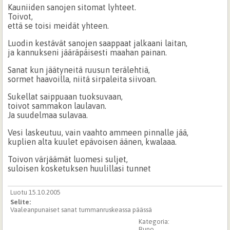
Kauniiden sanojen sitomat lyhteet.
Toivot,
että se toisi meidät yhteen.
Luodin kestävät sanojen saappaat jalkaani laitan,
ja kannukseni jääräpäisesti maahan painan.
Sanat kun jäätyneitä ruusun terälehtiä,
sormet haavoilla, niitä sirpaleita siivoan.
Sukellat saippuaan tuoksuvaan,
toivot sammakon laulavan.
Ja suudelmaa sulavaa.
Vesi laskeutuu, vain vaahto ammeen pinnalle jää,
kuplien alta kuulet epävoisen äänen, kwalaaa.
Toivon värjäämät luomesi suljet,
suloisen kosketuksen huulillasi tunnet
Luotu 15.10.2005
Selite:
Vaaleanpunaiset sanat tummanruskeassa päässä
Kategoria:
Runo