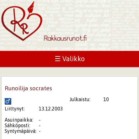
☰ Valikko
Runoilija socrates
Julkaistu:
10
Liittynyt:
13.12.2003
Asuinpaikka:
-
Sähköposti:
-
Syntymäpäivä:
-