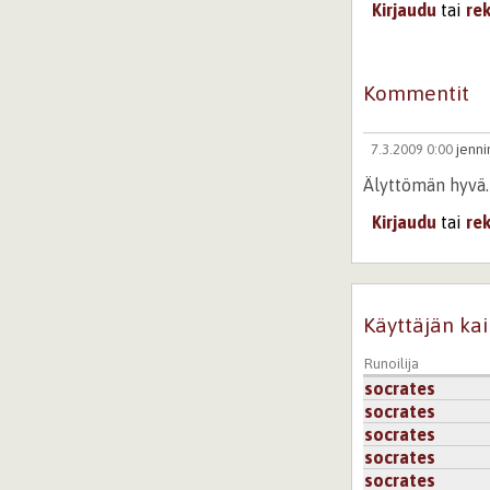
Kirjaudu
tai
re
Kommentit
7.3.2009 0:00
jenn
Älyttömän hyvä.
Kirjaudu
tai
re
Käyttäjän kai
Runoilija
socrates
socrates
socrates
socrates
socrates