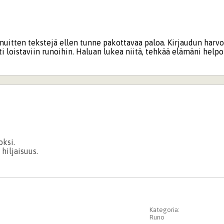
itten tekstejä ellen tunne pakottavaa paloa. Kirjaudun harv
i loistaviin runoihin. Haluan lukea niitä, tehkää elämäni helpo
oksi.
hiljaisuus.
Kategoria:
Runo