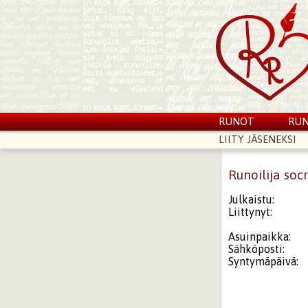
RUNOT
RUN
LIITY JÄSENEKSI
Runoilija soc
Julkaistu:
Liittynyt:
Asuinpaikka:
Sähköposti:
Syntymäpäivä: