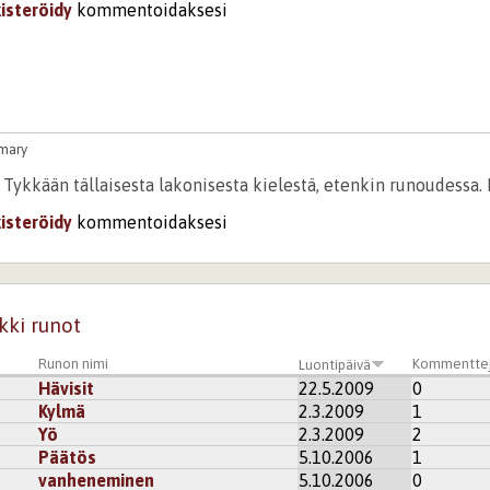
kisteröidy
kommentoidaksesi
imary
 Tykkään tällaisesta lakonisesta kielestä, etenkin runoudessa
kisteröidy
kommentoidaksesi
kki runot
Runon nimi
Kommentte
Luontipäivä
Hävisit
22.5.2009
0
Kylmä
2.3.2009
1
Yö
2.3.2009
2
Päätös
5.10.2006
1
vanheneminen
5.10.2006
0