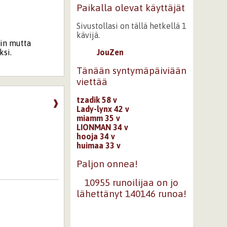
Paikalla olevat käyttäjät
Sivustollasi on tällä hetkellä 1
kävijä.
oin mutta
ksi.
JouZen
Tänään syntymäpäiviään
viettää
tzadik 58 v
❱
Lady-lynx 42 v
miamm 35 v
LIONMAN 34 v
hooja 34 v
huimaa 33 v
Paljon onnea!
10955 runoilijaa on jo
lähettänyt 140146 runoa!