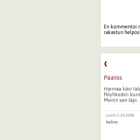
En kommentoi mu
rakastun helpost
❰
Päätös
Harmaa kävi tal
Röyhkeästi kuin 
Menin sen läpi.
Luotu 5.10.2006
Selite: