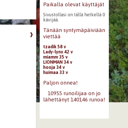
Paikalla olevat käyttäjät
Sivustollasi on tällä hetkellä 0
kävijää.
Tänään syntymäpäiviään
❱
viettää
tzadik 58 v
Lady-lynx 42 v
miamm 35 v
LIONMAN 34 v
hooja 34 v
huimaa 33 v
Paljon onnea!
10955 runoilijaa on jo
lähettänyt 140146 runoa!