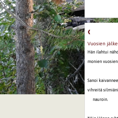
❰
Vuosien jälk
Hän ilahtui näh
monien vuosien 
Sanoi kaivanne
vihreitä silmiän
nauroin.