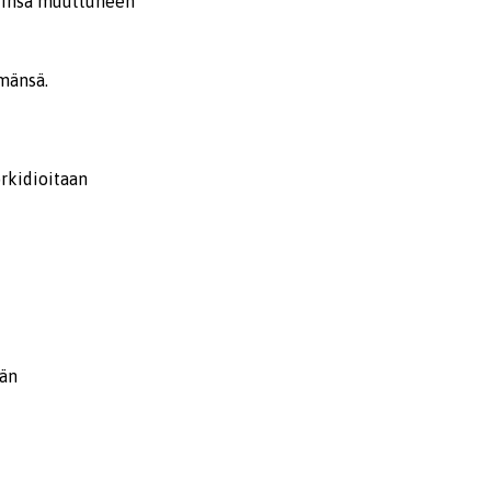
tinsä muuttuneen
lmänsä.
rkidioitaan
ään