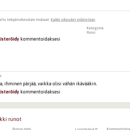
ttu tekijänoikeuslain mukaan.
Kaikki oikeudet pidätetään
.
Kategoria:
Runo
kisteröidy
kommentoidaksesi
r
, ihminen pärjää, vaikka olisi vähän ikävääkin.
kisteröidy
kommentoidaksesi
kki runot
Runon nimi
Kommenttej
Luontipäivä