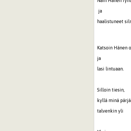
Näin Hänen ryh
ja
haalistuneet si
Katsoin Hänen o
ja
lasi lintuaan.
Silloin tiesin,
kyllä minä pärj
talvenkin yli