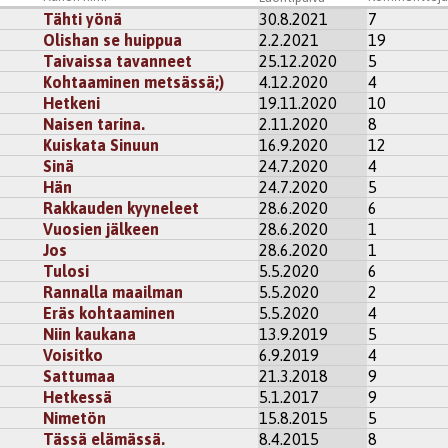
Tähti yönä
30.8.2021
7
Olishan se huippua
2.2.2021
19
Taivaissa tavanneet
25.12.2020
5
Kohtaaminen metsässä;)
4.12.2020
4
Hetkeni
19.11.2020
10
Naisen tarina.
2.11.2020
8
Kuiskata Sinuun
16.9.2020
12
Sinä
24.7.2020
4
Hän
24.7.2020
5
Rakkauden kyyneleet
28.6.2020
6
Vuosien jälkeen
28.6.2020
1
Jos
28.6.2020
1
Tulosi
5.5.2020
6
Rannalla maailman
5.5.2020
2
Eräs kohtaaminen
5.5.2020
4
Niin kaukana
13.9.2019
5
Voisitko
6.9.2019
4
Sattumaa
21.3.2018
9
Hetkessä
5.1.2017
9
Nimetön
15.8.2015
5
Tässä elämässä.
8.4.2015
8