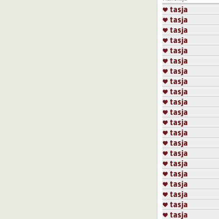
tasja
tasja
tasja
tasja
tasja
tasja
tasja
tasja
tasja
tasja
tasja
tasja
tasja
tasja
tasja
tasja
tasja
tasja
tasja
tasja
tasja