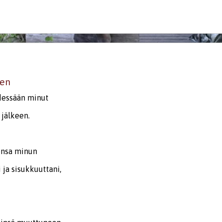
een
dessään minut
jälkeen.
ensa minun
i ja sisukkuuttani,