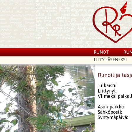
RUNOT
RUN
LIITY JÄSENEKSI
Runoilija tasj
Julkaistu:
Liittynyt:
Viimeksi paikall
Asuinpaikka:
Sähköposti:
Syntymäpäivä: