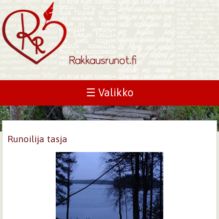
☰ Valikko
Runoilija tasja