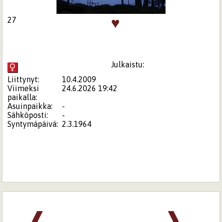
♥
27
Julkaistu:
Liittynyt:
10.4.2009
Viimeksi
24.6.2026 19:42
paikalla:
Asuinpaikka:
-
Sähköposti:
-
Syntymäpäivä:
2.3.1964
❰
❱