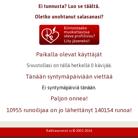
Ei tunnusta? Luo se täältä.
Oletko unohtanut salasanasi?
Paikalla olevat käyttäjät
Sivustollasi on tällä hetkellä 0 kävijää.
Tänään syntymäpäiviään viettää
Ei syntymäpäiviä tänään.
Paljon onnea!
10955 runoilijaa on jo lähettänyt 140154 runoa!
Rakkausrunot ry © 2003-2026