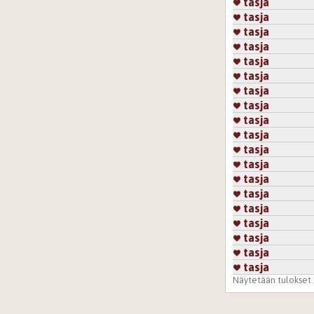
tasja
tasja
tasja
tasja
tasja
tasja
tasja
tasja
tasja
tasja
tasja
tasja
tasja
tasja
tasja
tasja
tasja
tasja
tasja
Näytetään tulokset 1