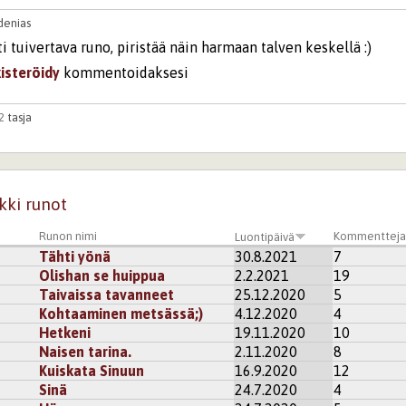
denias
i tuivertava runo, piristää näin harmaan talven keskellä :)
kisteröidy
kommentoidaksesi
32
tasja
i
rekisteröidy
kommentoidaksesi
kki runot
r
ajatella myöskin silloin, kun ei ole kesä.
Runon nimi
Kommenttej
Luontipäivä
Tähti yönä
30.8.2021
7
kisteröidy
kommentoidaksesi
Olishan se huippua
2.2.2021
19
Taivaissa tavanneet
25.12.2020
5
Kohtaaminen metsässä;)
4.12.2020
4
Hetkeni
19.11.2020
10
Naisen tarina.
2.11.2020
8
Kuiskata Sinuun
16.9.2020
12
Sinä
24.7.2020
4