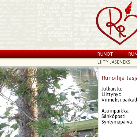
RUNOT
RUN
LIITY JÄSENEKSI
Runoilija tasj
Julkaistu:
Liittynyt:
Viimeksi paikall
Asuinpaikka:
Sähköposti:
Syntymäpäivä: