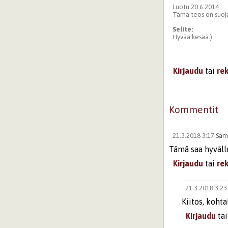
Luotu 20.6.2014
Tämä teos on suoja
Selite:
Hyvää kesää:)
Kirjaudu
tai
re
Kommentit
21.3.2018 3:17
Sam
Tämä saa hyvälle
Kirjaudu
tai
re
21.3.2018 3:2
Kiitos, koht
Kirjaudu
ta