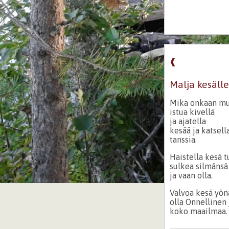
❰
Malja kesäll
Mikä onkaan m
istua kivellä
ja ajatella
kesää ja katsel
tanssia.
Haistella kesä t
sulkea silmänsä
ja vaan olla.
Valvoa kesä yön
olla Onnellinen 
koko maailmaa.