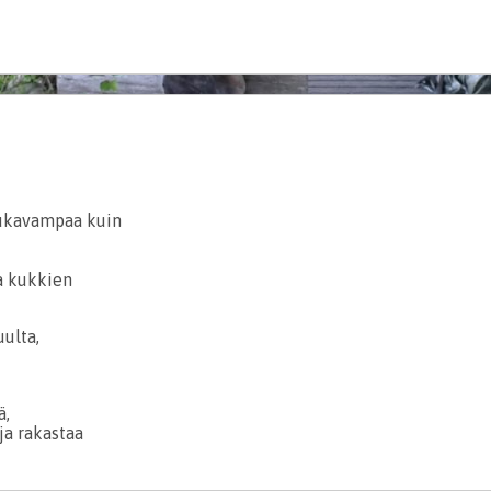
e
ukavampaa kuin
la kukkien
uulta,
ä,
ja rakastaa