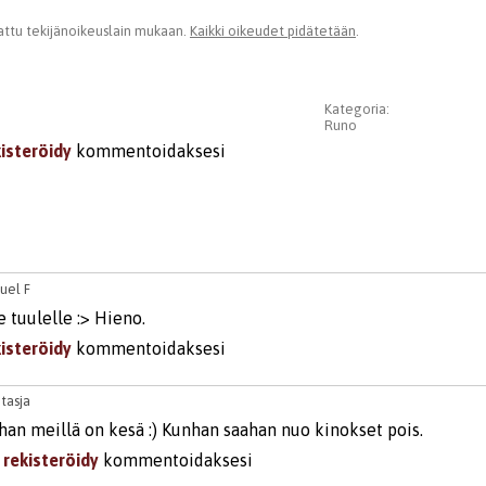
ttu tekijänoikeuslain mukaan.
Kaikki oikeudet pidätetään
.
Kategoria:
Runo
kisteröidy
kommentoidaksesi
uel F
 tuulelle :> Hieno.
kisteröidy
kommentoidaksesi
3
tasja
ahan meillä on kesä :) Kunhan saahan nuo kinokset pois.
i
rekisteröidy
kommentoidaksesi