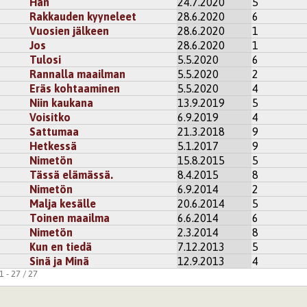
Hän
24.7.2020
5
Rakkauden kyyneleet
28.6.2020
6
Vuosien jälkeen
28.6.2020
1
Jos
28.6.2020
1
Tulosi
5.5.2020
6
Rannalla maailman
5.5.2020
2
Eräs kohtaaminen
5.5.2020
4
Niin kaukana
13.9.2019
5
Voisitko
6.9.2019
4
Sattumaa
21.3.2018
9
Hetkessä
5.1.2017
9
Nimetön
15.8.2015
5
Tässä elämässä.
8.4.2015
8
Nimetön
6.9.2014
2
Malja kesälle
20.6.2014
5
Toinen maailma
6.6.2014
6
Nimetön
2.3.2014
8
Kun en tiedä
7.12.2013
5
Sinä ja Minä
12.9.2013
4
 - 27 / 27