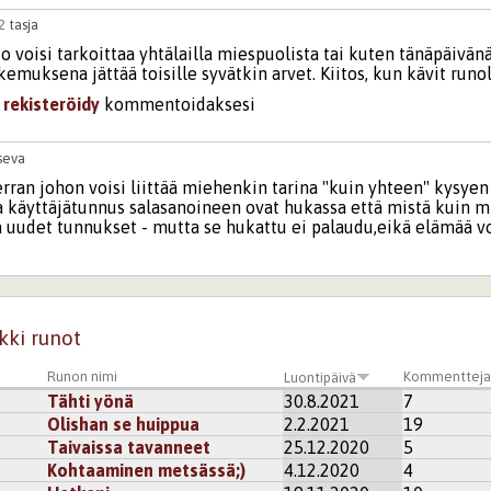
32
tasja
ko voisi tarkoittaa yhtälailla miespuolista tai kuten tänäpäivän
emuksena jättää toisille syvätkin arvet. Kiitos, kun kävit runol
i
rekisteröidy
kommentoidaksesi
seva
erran johon voisi liittää miehenkin tarina "kuin yhteen" kysye
a käyttäjätunnus salasanoineen ovat hukassa että mistä kuin mi
a uudet tunnukset - mutta se hukattu ei palaudu,eikä elämää vo
tein vahvan rosoisen kylmän runon...pitkähkön sellaisen ; rak
ssa arvosteltiin jopa arvostettiin sen karuttomuudesta. No,enh
 säilöön myöhempää tarvettani varten - edes muistoksi - tai u
kki runot
Runon nimi
Kommenttej
Luontipäivä
ppaaksi kaikille - älkää koskaan hävittäkö tekstejänne - my
Tähti yönä
30.8.2021
7
arten : Säilyttäkää,sillä koskaan Ei Tiedä ?
Olishan se huippua
2.2.2021
19
kisteröidy
kommentoidaksesi
Taivaissa tavanneet
25.12.2020
5
Kohtaaminen metsässä;)
4.12.2020
4
36
tasja