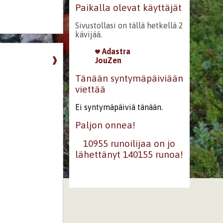
Paikalla olevat käyttäjät
Sivustollasi on tällä hetkellä 2
kävijää.
Adastra
❱
JouZen
Tänään syntymäpäiviään
viettää
Ei syntymäpäiviä tänään.
Paljon onnea!
10955 runoilijaa on jo
lähettänyt 140155 runoa!