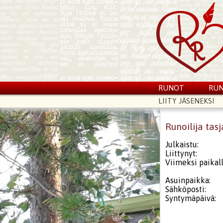
RUNOT
RUN
LIITY JÄSENEKSI
Runoilija tasj
Julkaistu:
Liittynyt:
Viimeksi paikall
Asuinpaikka:
Sähköposti:
Syntymäpäivä: