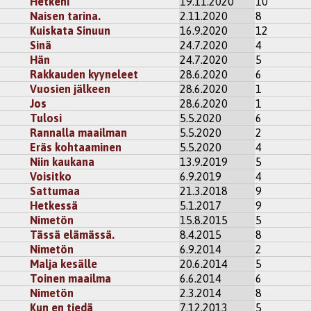
Hetkeni
19.11.2020
10
Naisen tarina.
2.11.2020
8
aan ei tiedä, tosiaan. Rakkaus tai rakkaudettomuus voi olla roso
sanoistasi:) ja muistutuksesta.
Kuiskata Sinuun
16.9.2020
12
Sinä
24.7.2020
4
i
rekisteröidy
kommentoidaksesi
Hän
24.7.2020
5
Rakkauden kyyneleet
28.6.2020
6
r
Vuosien jälkeen
28.6.2020
1
kautta varmasti riittää, toivottavasti.
Jos
28.6.2020
1
Tulosi
5.5.2020
6
kisteröidy
kommentoidaksesi
Rannalla maailman
5.5.2020
2
Eräs kohtaaminen
5.5.2020
4
37
tasja
Niin kaukana
13.9.2019
5
stasi. Rakkaus ei onneksi kuole koskaan!
Voisitko
6.9.2019
4
Sattumaa
21.3.2018
9
i
rekisteröidy
kommentoidaksesi
Hetkessä
5.1.2017
9
Nimetön
15.8.2015
5
i vihreä mies
Tässä elämässä.
8.4.2015
8
 saa meidät välillä tekemään hulluuksia. Jos ei isoja, niin ain
Nimetön
6.9.2014
2
Malja kesälle
20.6.2014
5
kisteröidy
kommentoidaksesi
Toinen maailma
6.6.2014
6
Nimetön
2.3.2014
8
7
tasja
Kun en tiedä
7.12.2013
5