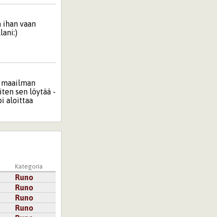
ä ihan vaan
lani:)
n maailman
ten sen löytää -
i aloittaa
kaudettomuudesta
än minä ole
udelleen
a
Kategoria
öhempää
Runo
Runo
Runo
Runo