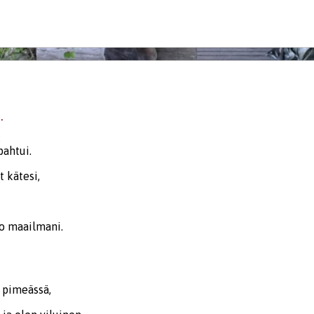
.
,
pahtui.
t kätesi,
ko maailmani.
 pimeässä,