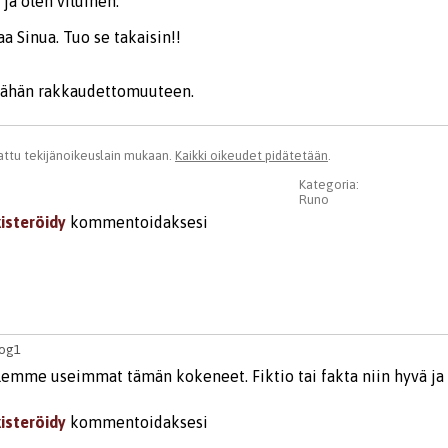
ja olen viluinen.
a Sinua. Tuo se takaisin!!
tähän rakkaudettomuuteen.
ttu tekijänoikeuslain mukaan.
Kaikki oikeudet pidätetään
.
Kategoria:
Runo
kisteröidy
kommentoidaksesi
rog1
olemme useimmat tämän kokeneet. Fiktio tai fakta niin hyvä ja 
kisteröidy
kommentoidaksesi