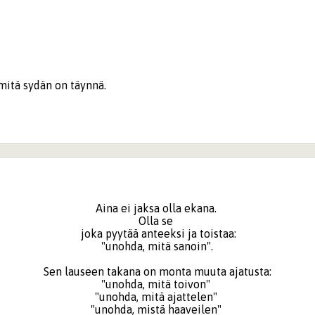
 mitä sydän on täynnä.
Aina ei jaksa olla ekana.
Olla se
joka pyytää anteeksi ja toistaa:
"unohda, mitä sanoin".
Sen lauseen takana on monta muuta ajatusta:
"unohda, mitä toivon"
"unohda, mitä ajattelen"
"unohda, mistä haaveilen"