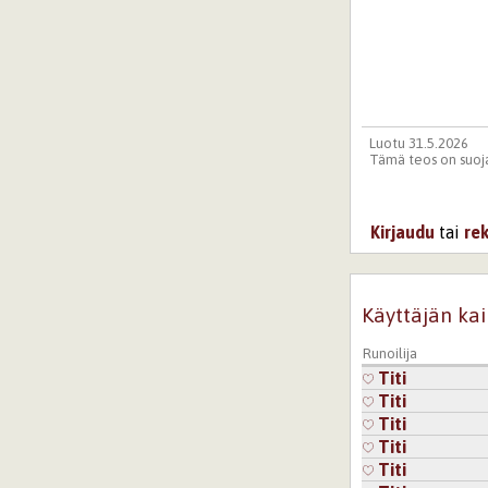
Luotu 31.5.2026
Tämä teos on suoja
Kirjaudu
tai
re
Käyttäjän kai
Runoilija
Titi
Titi
Titi
Titi
Titi