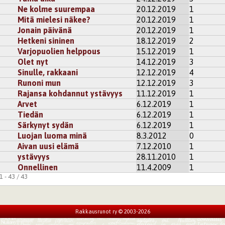
Ne kolme suurempaa
20.12.2019
1
Mitä mielesi näkee?
20.12.2019
1
Jonain päivänä
20.12.2019
1
Hetkeni sininen
18.12.2019
2
Varjopuolien helppous
15.12.2019
1
Olet nyt
14.12.2019
3
Sinulle, rakkaani
12.12.2019
4
Runoni mun
12.12.2019
3
Rajansa kohdannut ystävyys
11.12.2019
1
Arvet
6.12.2019
1
Tiedän
6.12.2019
1
Särkynyt sydän
6.12.2019
1
Luojan luoma minä
8.3.2012
0
Aivan uusi elämä
7.12.2010
1
ystävyys
28.11.2010
1
Onnellinen
11.4.2009
1
 - 43 / 43
Rakkausrunot ry © 2003-2026