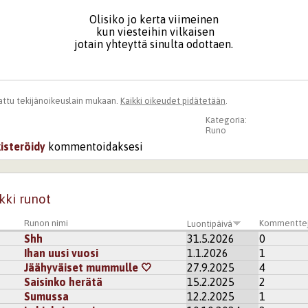
Olisiko jo kerta viimeinen
kun viesteihin vilkaisen
jotain yhteyttä sinulta odottaen.
ttu tekijänoikeuslain mukaan.
Kaikki oikeudet pidätetään
.
Kategoria:
Runo
kisteröidy
kommentoidaksesi
kki runot
Runon nimi
Kommentte
Luontipäivä
Shh
31.5.2026
0
Ihan uusi vuosi
1.1.2026
1
Jäähyväiset mummulle 🤍
27.9.2025
4
Saisinko herätä
15.2.2025
2
Sumussa
12.2.2025
1