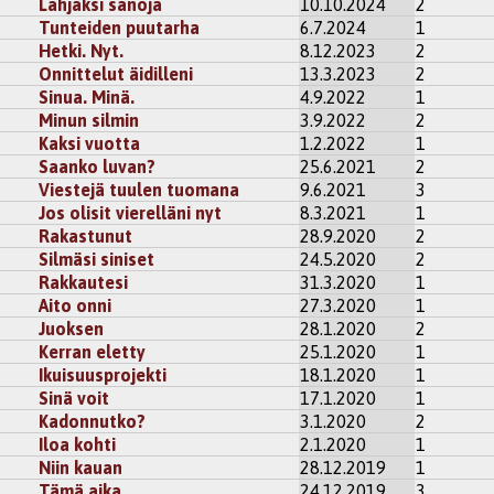
Lahjaksi sanoja
10.10.2024
2
Tunteiden puutarha
6.7.2024
1
Hetki. Nyt.
8.12.2023
2
Onnittelut äidilleni
13.3.2023
2
Sinua. Minä.
4.9.2022
1
Minun silmin
3.9.2022
2
Kaksi vuotta
1.2.2022
1
Saanko luvan?
25.6.2021
2
Viestejä tuulen tuomana
9.6.2021
3
Jos olisit vierelläni nyt
8.3.2021
1
Rakastunut
28.9.2020
2
Silmäsi siniset
24.5.2020
2
Rakkautesi
31.3.2020
1
Aito onni
27.3.2020
1
Juoksen
28.1.2020
2
Kerran eletty
25.1.2020
1
Ikuisuusprojekti
18.1.2020
1
Sinä voit
17.1.2020
1
Kadonnutko?
3.1.2020
2
Iloa kohti
2.1.2020
1
Niin kauan
28.12.2019
1
Tämä aika
24.12.2019
3