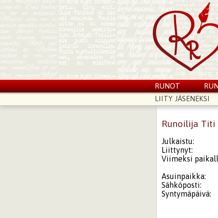
RUNOT
RUN
LIITY JÄSENEKSI
Runoilija Titi
Julkaistu:
Liittynyt:
Viimeksi paikall
Asuinpaikka:
Sähköposti:
Syntymäpäivä: