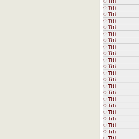
Titi
Titi
Titi
Titi
Titi
Titi
Titi
Titi
Titi
Titi
Titi
Titi
Titi
Titi
Titi
Titi
Titi
Titi
Titi
Titi
Titi
Titi