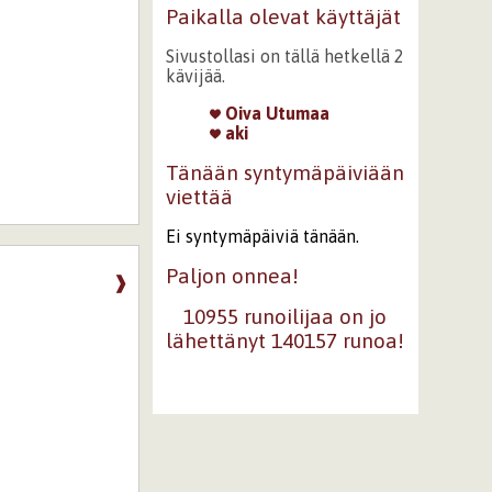
Paikalla olevat käyttäjät
Sivustollasi on tällä hetkellä 2
kävijää.
Oiva Utumaa
aki
Tänään syntymäpäiviään
viettää
Ei syntymäpäiviä tänään.
Paljon onnea!
❱
10955 runoilijaa on jo
lähettänyt 140157 runoa!