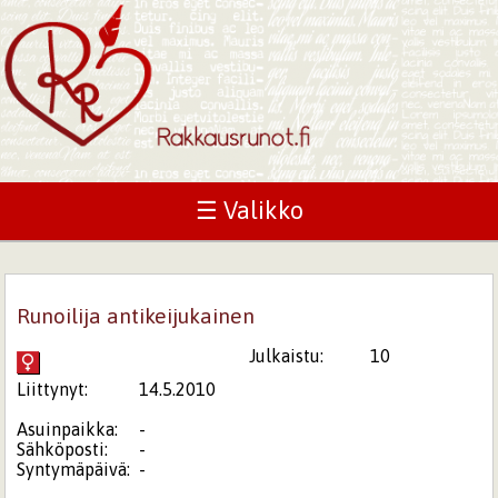
☰ Valikko
Runoilija antikeijukainen
Julkaistu:
10
Liittynyt:
14.5.2010
Asuinpaikka:
-
Sähköposti:
-
Syntymäpäivä:
-