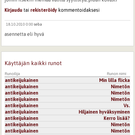
Kirjaudu
tai
rekisteröidy
kommentoidaksesi
18.10.2010 0:00
seba
asennetta eli hyvä
Kirjaudu
tai
rekisteröidy
kommentoidaksesi
Käyttäjän kaikki runot
Runoilija
Runon nimi
antikeijukainen
Min lilla flicka
antikeijukainen
Nimetön
antikeijukainen
Nimetön
antikeijukainen
Nimetön
antikeijukainen
Vs.
antikeijukainen
Hiljainen hyväksyminen
antikeijukainen
Kerro lisää?
antikeijukainen
Nimetön
antikeijukainen
Nimetön