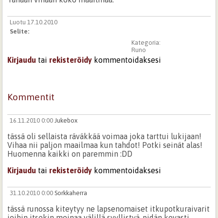
Luotu 17.10.2010
Selite:
Kategoria:
Runo
Kirjaudu
tai
rekisteröidy
kommentoidaksesi
Kommentit
16.11.2010 0:00
Jukebox
tässä oli sellaista räväkkää voimaa joka tarttui lukijaan!
Vihaa nii paljon maailmaa kun tahdot! Potki seinät alas!
Huomenna kaikki on paremmin :DD
Kirjaudu
tai
rekisteröidy
kommentoidaksesi
31.10.2010 0:00
Sorkkaherra
tässä runossa kiteytyy ne lapsenomaiset itkupotkuraivarit
joihin itsekin meinaa välillä syyllistyä..pidän kovasti