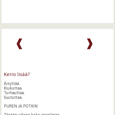
❰
❱
Kerro lisää?
Ärsyttää.
Kiukuttaa.
Turhauttaa.
Suututtaa.
PUREN JA POTKIN
Tänään vihaan koko maailmaa.