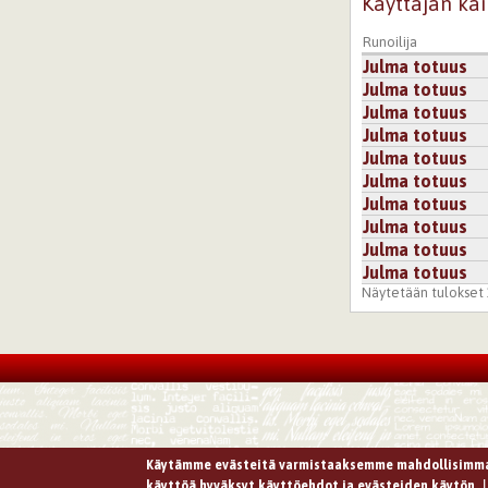
Käyttäjän kai
Runoilija
Julma totuus
Julma totuus
Julma totuus
Julma totuus
Julma totuus
Julma totuus
Julma totuus
Julma totuus
Julma totuus
Julma totuus
Näytetään tulokset 1
Käytämme evästeitä varmistaaksemme mahdollisimma
käyttöä hyväksyt käyttöehdot ja evästeiden käytön.