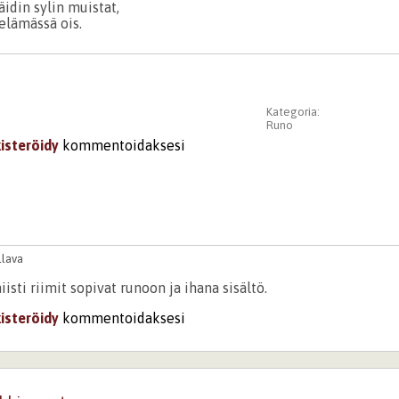
 äidin sylin muistat,
elämässä ois.
Kategoria:
Runo
kisteröidy
kommentoidaksesi
llava
iisti riimit sopivat runoon ja ihana sisältö.
kisteröidy
kommentoidaksesi