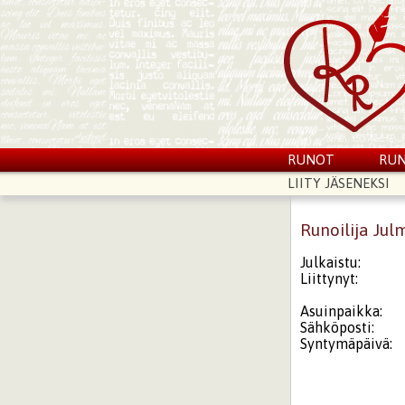
RUNOT
RUN
LIITY JÄSENEKSI
Runoilija Jul
Julkaistu:
Liittynyt:
Asuinpaikka:
Sähköposti:
Syntymäpäivä: