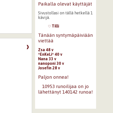
Paikalla olevat käyttäjät
Sivustollasi on tällä hetkellä 1
kävijä.
Tilli
Tänään syntymäpäiviään
viettää
❱
Zsa 48 v
^EnKeLi^ 40 v
Nana 33 v
nanoponi 30 v
Josefín 28 v
Paljon onnea!
10953 runoilijaa on jo
lähettänyt 140142 runoa!