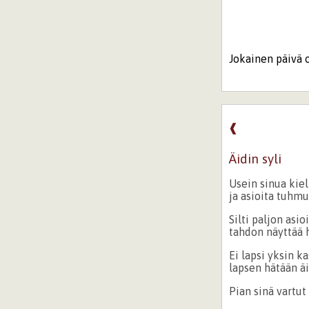
Jokainen päivä o
❰
Äidin syli
Usein sinua kiel
ja asioita tuhm
Silti paljon asioi
tahdon näyttää 
Ei lapsi yksin ka
lapsen hätään äid
Pian sinä vartut 