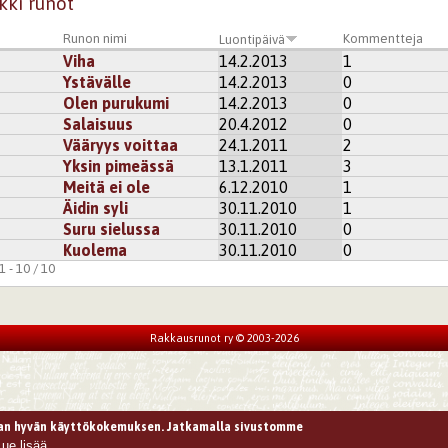
kki runot
Runon nimi
Kommentteja
Luontipäivä
Viha
14.2.2013
1
Ystävälle
14.2.2013
0
Olen purukumi
14.2.2013
0
Salaisuus
20.4.2012
0
Vääryys voittaa
24.1.2011
2
Yksin pimeässä
13.1.2011
3
Meitä ei ole
6.12.2010
1
Äidin syli
30.11.2010
1
Suru sielussa
30.11.2010
0
Kuolema
30.11.2010
0
 - 10 / 10
Rakkausrunot ry © 2003-2026
n hyvän käyttökokemuksen. Jatkamalla sivustomme
Lue lisää