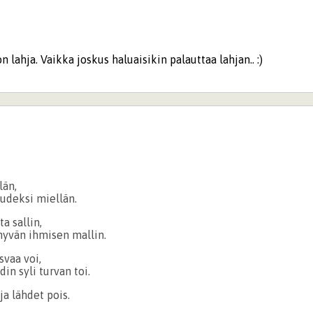
n lahja. Vaikka joskus haluaisikin palauttaa lahjan.. :)
län,
uudeksi miellän.
ta sallin,
hyvän ihmisen mallin.
svaa voi,
in syli turvan toi.
ja lähdet pois.