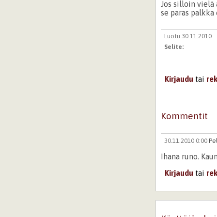
Jos silloin vielä
se paras palkka 
Luotu 30.11.2010
Selite:
Kirjaudu
tai
re
Kommentit
30.11.2010 0:00
Pe
Ihana runo. Kaun
Kirjaudu
tai
re