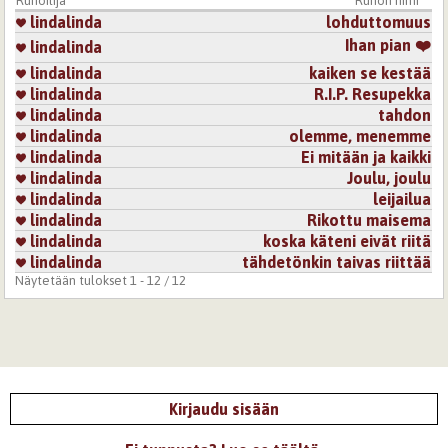
Runoilija
Runon nimi
lindalinda
lohduttomuus
Ihan pian ❤️
lindalinda
lindalinda
kaiken se kestää
lindalinda
R.I.P. Resupekka
lindalinda
tahdon
lindalinda
olemme, menemme
lindalinda
Ei mitään ja kaikki
lindalinda
Joulu, joulu
lindalinda
leijailua
lindalinda
Rikottu maisema
lindalinda
koska käteni eivät riitä
lindalinda
tähdetönkin taivas riittää
Näytetään tulokset 1 - 12 / 12
Kirjaudu sisään