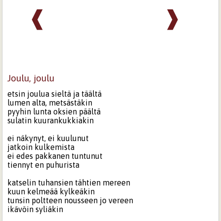
❰
❱
Joulu, joulu
etsin joulua sieltä ja täältä
lumen alta, metsästäkin
pyyhin lunta oksien päältä
sulatin kuurankukkiakin
ei näkynyt, ei kuulunut
jatkoin kulkemista
ei edes pakkanen tuntunut
tiennyt en puhurista
katselin tuhansien tähtien mereen
kuun kelmeää kylkeäkin
tunsin poltteen nousseen jo vereen
ikävöin syliäkin