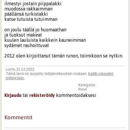
ilmestyi jostain piippalakki
muodossa rakkaimman
päällänsä turkistakki
katse tutuista tutuimman
on joulu täällä jo huomaathan
ja tuoksut makeat
kuulen lauluista kaikkein kauneimman
sydämet rauhoittuvat
2012 olen kirjoittanut tämän runon, toimikoon se nytkin.
Luotu 21.12.2022
Tämä teos on suojattu tekijänoikeuslain mukaan.
Kaikki oikeudet
pidätetään
.
Kategoria:
Runo
Kirjaudu
tai
rekisteröidy
kommentoidaksesi
Kommentit