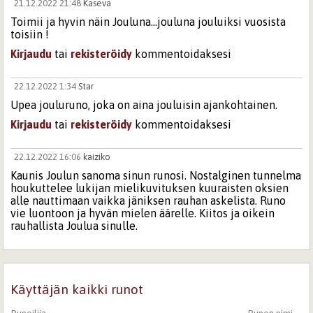
21.12.2022 21:48
Kaseva
Toimii ja hyvin näin Jouluna...jouluna jouluiksi vuosista
toisiin !
Kirjaudu
tai
rekisteröidy
kommentoidaksesi
22.12.2022 1:34
Star
Upea jouluruno, joka on aina jouluisin ajankohtainen.
Kirjaudu
tai
rekisteröidy
kommentoidaksesi
22.12.2022 16:06
kaiziko
Kaunis Joulun sanoma sinun runosi. Nostalginen tunnelma
houkuttelee lukijan mielikuvituksen kuuraisten oksien
alle nauttimaan vaikka jäniksen rauhan askelista. Runo
vie luontoon ja hyvän mielen äärelle. Kiitos ja oikein
rauhallista Joulua sinulle.
Kirjaudu
tai
rekisteröidy
kommentoidaksesi
Käyttäjän kaikki runot