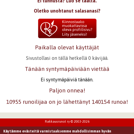
Ei tunnusta? Luo se täältä.
Oletko unohtanut salasanasi?
Paikalla olevat käyttäjät
Sivustollasi on tällä hetkellä 0 kävijää.
Tänään syntymäpäiviään viettää
Ei syntymäpäiviä tänään.
Paljon onnea!
10955 runoilijaa on jo lähettänyt 140154 runoa!
Rakkausrunot ry © 2003-2026
Käytämme evästeitä varmistaaksemme mahdollisimman hyvän