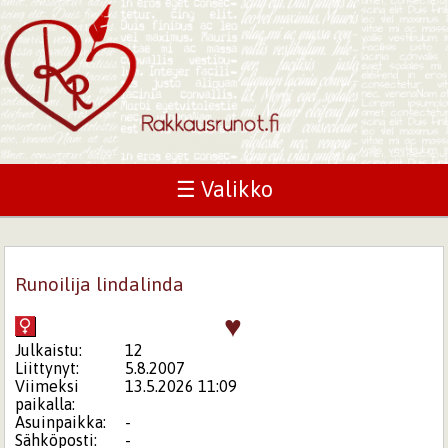
☰ Valikko
Runoilija lindalinda
♥
Julkaistu:
12
Liittynyt:
5.8.2007
Viimeksi
13.5.2026 11:09
paikalla:
Asuinpaikka:
-
Sähköposti:
-