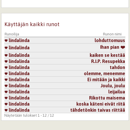
31.10.2023 17:13
Jack of hearts
Eipä voi nykyään moni tällaista runoa kirjoittaa, ainakaan
jos aikoo kirjoittaa omasta, todesta kokemuksesta. Pitkät
Käyttäjän kaikki runot
avioliitot tuntuvat olevan sukupuuton partaalla ja on
hienoa nähdä, että sellaisiakin vielä on. Kiitos runostasi
hyviä ja onnellisia vuosia teille vielä monta!
Runoilija
Runon nimi
lindalinda
lohduttomuus
Kirjaudu
tai
rekisteröidy
kommentoidaksesi
Ihan pian ❤️
lindalinda
lindalinda
kaiken se kestää
lindalinda
R.I.P. Resupekka
lindalinda
tahdon
lindalinda
olemme, menemme
lindalinda
Ei mitään ja kaikki
lindalinda
Joulu, joulu
lindalinda
leijailua
lindalinda
Rikottu maisema
lindalinda
koska käteni eivät riitä
lindalinda
tähdetönkin taivas riittää
Näytetään tulokset 1 - 12 / 12