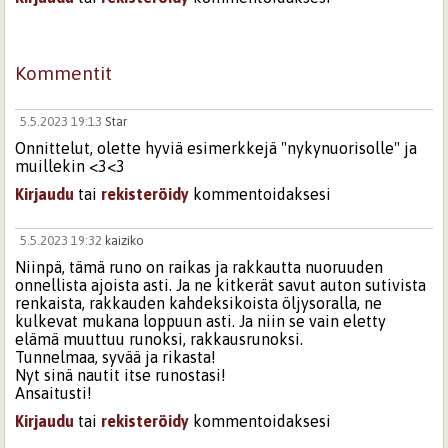
Kommentit
5.5.2023 19:13
Star
Onnittelut, olette hyviä esimerkkejä "nykynuorisolle" ja
muillekin <3<3
Kirjaudu
tai
rekisteröidy
kommentoidaksesi
5.5.2023 19:32
kaiziko
Niinpä, tämä runo on raikas ja rakkautta nuoruuden
onnellista ajoista asti. Ja ne kitkerät savut auton sutivista
renkaista, rakkauden kahdeksikoista öljysoralla, ne
kulkevat mukana loppuun asti. Ja niin se vain eletty
elämä muuttuu runoksi, rakkausrunoksi.
Tunnelmaa, syvää ja rikasta!
Nyt sinä nautit itse runostasi!
Ansaitusti!
Kirjaudu
tai
rekisteröidy
kommentoidaksesi