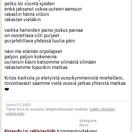
pelko löi sisintä syöden
enkä jaksanut uskoa uuteen aamuun
rakastin häntä silloin
rakastan vieläkin
vaikka harteiden paino joskus painaa
on nostettava silti purjeet
purjehdittava yhdessä tuulia päin
näin me elämän orpolapset
paljon, paljon kokeneina
uurteisin käsin katsomme silmästä silmään
rakastamme lopunkin matkaa
Kiitos kaikista jo eletyistä vuosikymmenistä miehelleni,
toivottavasti saamme vielä vuosia jatkaa yhteistä matkaa
❤️
Luotu 5.5.2023
Tämä teos on suojattu tekijänoikeuslain mukaan.
Kaikki oikeudet
pidätetään
.
Kategoria:
Runo
Kirjaudu
tai
rekisteröidy
kommentoidaksesi