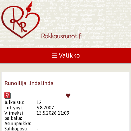
☰ Valikko
Runoilija lindalinda
♥
Julkaistu:
12
Liittynyt:
5.8.2007
Viimeksi
13.5.2026 11:09
paikalla:
Asuinpaikka:
-
Sähköposti:
-