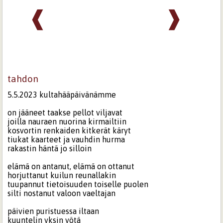
❰
❱
tahdon
5.5.2023 kultahääpäivänämme
on jääneet taakse pellot viljavat
joilla nauraen nuorina kirmailtiin
kosvortin renkaiden kitkerät käryt
tiukat kaarteet ja vauhdin hurma
rakastin häntä jo silloin
elämä on antanut, elämä on ottanut
horjuttanut kuilun reunallakin
tuupannut tietoisuuden toiselle puolen
silti nostanut valoon vaeltajan
päivien puristuessa iltaan
kuuntelin yksin yötä