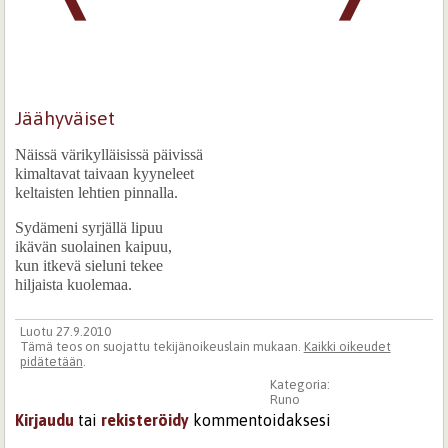
Jäähyväiset
Näissä värikylläisissä päivissä
kimaltavat taivaan kyyneleet
keltaisten lehtien pinnalla.
Sydämeni syrjällä lipuu
ikävän suolainen kaipuu,
kun itkevä sieluni tekee
hiljaista kuolemaa.
Luotu 27.9.2010
Tämä teos on suojattu tekijänoikeuslain mukaan.
Kaikki oikeudet
pidätetään
.
Kategoria:
Runo
Kirjaudu
tai
rekisteröidy
kommentoidaksesi