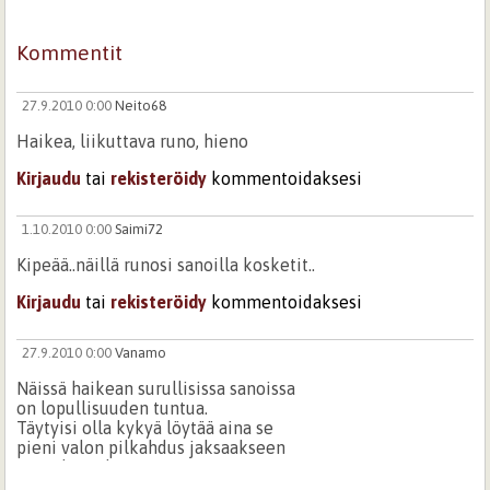
Kommentit
27.9.2010 0:00
Neito68
Haikea, liikuttava runo, hieno
Kirjaudu
tai
rekisteröidy
kommentoidaksesi
1.10.2010 0:00
Saimi72
Kipeää..näillä runosi sanoilla kosketit..
Kirjaudu
tai
rekisteröidy
kommentoidaksesi
27.9.2010 0:00
Vanamo
Näissä haikean surullisissa sanoissa
on lopullisuuden tuntua.
Täytyisi olla kykyä löytää aina se
pieni valon pilkahdus jaksaakseen
...meidän jokaisen.