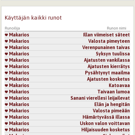
Kirjaudu
tai
rekisteröidy
kommentoidaksesi
Käyttäjän kaikki runot
27.9.2010 0:00
Kalatar-73
Surullista:-(
Runoilija
Runon nimi
Aurinko tuulet kuivatkoot kyyneleesi ja täyttäkööt sinut
Makarios
Illan viimeiset säteet
elämän riemulla<3
Makarios
Valosta pimeyteen
Makarios
Verenpunainen taivas
Kirjaudu
tai
rekisteröidy
kommentoidaksesi
Makarios
Syksyn tuulissa
Makarios
Ajatusten vankilassa
28.9.2010 0:00
aikaisin aamulla
Makarios
Ajatusten kierrätys
Makarios
Pysähtynyt maailma
no olipas kaunista luettavaa ja muutama erikoishyvä
kuvakielikin
Makarios
Ajatusten kosketus
Makarios
Katoavaa
Kirjaudu
tai
rekisteröidy
kommentoidaksesi
Makarios
Taivaan lumoa
Makarios
Sanani vierellesi leijailevat
28.9.2010 0:00
taivaanlapsi
Makarios
Elän ja hengitän
Makarios
Valosta pimeään
Alakuloinen koskettava runo, mistä kuvastuu hiljainen
Makarios
Hämärtyvässä illassa
suru.
Makarios
Uskon valon voittavan
Kirjaudu
tai
rekisteröidy
kommentoidaksesi
Makarios
Hiljaisuuden kosketus