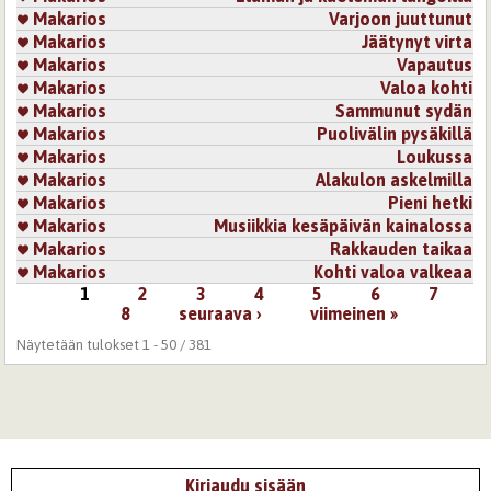
Makarios
Varjoon juuttunut
Makarios
Jäätynyt virta
Makarios
Vapautus
Makarios
Valoa kohti
Makarios
Sammunut sydän
Makarios
Puolivälin pysäkillä
Makarios
Loukussa
Makarios
Alakulon askelmilla
Makarios
Pieni hetki
Makarios
Musiikkia kesäpäivän kainalossa
Makarios
Rakkauden taikaa
Makarios
Kohti valoa valkeaa
1
2
3
4
5
6
7
Sivut
8
seuraava ›
viimeinen »
Näytetään tulokset 1 - 50 / 381
Kirjaudu sisään