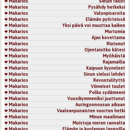
Makarios
Sielun railot
Makarios
Pysähdy hetkeksi
28.9.2010 0:00
Safira
Makarios
Valonpisaroita
Niin taiten oot saanu
Makarios
Elämän pyörteissä
sen surullisen tunnelman
Makarios
Yksi päivä voi muuttaa kaiken
runoosi
Makarios
Murtumia
koskee
Makarios
Ajan kovettama
Makarios
Riutunut
Kirjaudu
tai
rekisteröidy
kommentoidaksesi
Makarios
Ojentaisitko kätesi
Makarios
Myöhäistä
28.9.2010 0:00
lindalinda
Makarios
Rajamailla
Makarios
Kaipuun kyyneleet
Kaunista melankoliaa joka istuu näihin syksyisiin
Makarios
Sinun sielusi lehdet
aamuihin ja päiviin. Tosin kyllä säkeiltäsi on luettavissa
suruakin, mutta sekin kuuluu osana elämäämme.
Makarios
Revontulityttö
Makarios
Viimeiset tuulet
Kirjaudu
tai
rekisteröidy
kommentoidaksesi
Makarios
Polku sydämeeni
Makarios
Vuosikymmeniksi juuttunut
Sivut
Makarios
Auringonnousun aikaan
Makarios
Vaaleanpunaisten vuorten hetki
Makarios
Minun maailmani
Makarios
Muistoja meren rannalta
Makarios
Elämän ja kuoleman langoilla