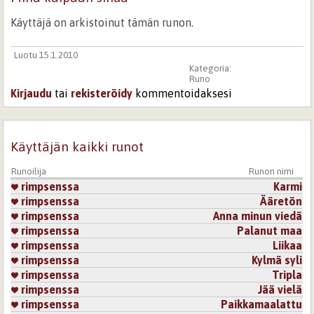
Käyttäjä on arkistoinut tämän runon.
Luotu 15.1.2010
Kategoria:
Runo
Kirjaudu
tai
rekisteröidy
kommentoidaksesi
Käyttäjän kaikki runot
Runoilija
Runon nimi
rimpsenssa
Karmi
rimpsenssa
Ääretön
rimpsenssa
Anna minun viedä
rimpsenssa
Palanut maa
rimpsenssa
Liikaa
rimpsenssa
Kylmä syli
rimpsenssa
Tripla
rimpsenssa
Jää vielä
rimpsenssa
Paikkamaalattu