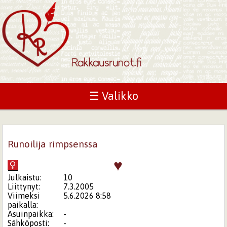
☰ Valikko
Runoilija rimpsenssa
♥
Julkaistu:
10
Liittynyt:
7.3.2005
Viimeksi
5.6.2026 8:58
paikalla:
Asuinpaikka:
-
Sähköposti:
-