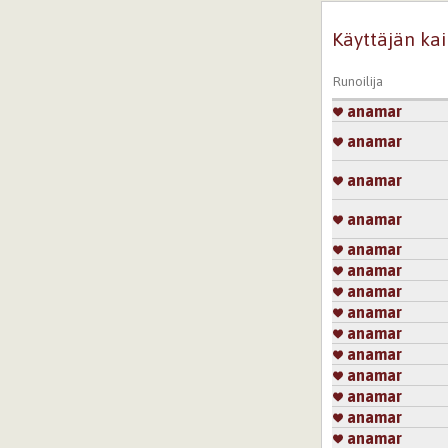
Käyttäjän kai
Runoilija
anamar
anamar
anamar
anamar
anamar
anamar
anamar
anamar
anamar
anamar
anamar
anamar
anamar
anamar