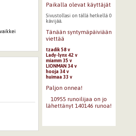
Paikalla olevat käyttäjät
Sivustollasi on tällä hetkellä 0
kävijää.
 vaikkei
Tänään syntymäpäiviään
viettää
tzadik 58 v
Lady-lynx 42 v
miamm 35 v
LIONMAN 34 v
hooja 34 v
huimaa 33 v
Paljon onnea!
10955 runoilijaa on jo
lähettänyt 140146 runoa!