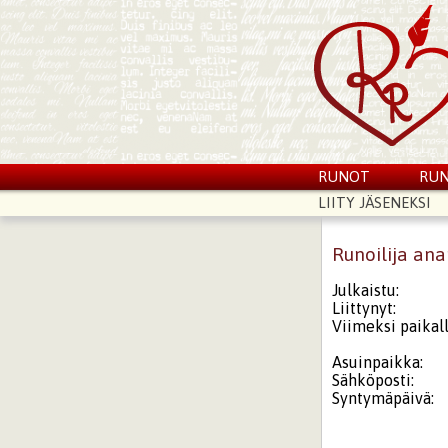
RUNOT
RUN
LIITY JÄSENEKSI
Runoilija an
Julkaistu:
Liittynyt:
Viimeksi paikall
Asuinpaikka:
Sähköposti:
Syntymäpäivä: