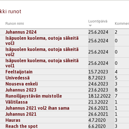
kki runot
Luontipäivä
Runon nimi
Kommen
Juhannus 2024
25.6.2024
2
Isäpuolen kuolema, outoja säkeitä
25.6.2024
0
vol3
Isäpuolen kuolema, outoja säkeitä
25.6.2024
0
vol2
Isäpuolen kuolema, outoja säkeitä
25.6.2024
0
vol1
Feeltaijotain
15.7.2023
4
Univedessä
8.7.2023
5
Nouseva enkeli
24.6.2023
3
Juhannus 2023
23.6.2023
8
Runoilijaystävän muistolle
18.12.2022
7
Välitilassa
21.3.2022
1
Juhannus 2021 vol2 ihan sama
26.6.2021
1
Juhannus 2021
26.6.2021
1
Hauras
4.7.2020
3
Reach the spot
6.6.2020
3