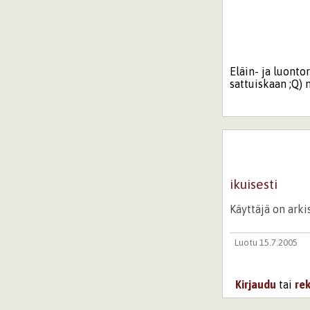
Eläin- ja luonto
sattuiskaan ;Q) m
ikuisesti
Käyttäjä on ark
Luotu 15.7.2005
Kirjaudu
tai
re