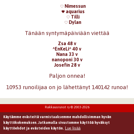
Nimessun
aquarius
Tilli
Dylan
Tänään syntymäpäiviään viettää
Zsa 48 v
^EnKeLi^ 40 v
Nana 33 v
nanoponi 30 v
Josefín 28 v
Paljon onnea!
10953 runoilijaa on jo lähettänyt 140142 runoa!
Rakkausrunot ry © 2003-2026
Käytämme evästeitä varmistaaksemme mahdollisimman hyvän
käyttökokemuksen. Jatkamalla sivustomme käyttöä hyväksyt
Lue lisää
käyttöehdot ja evästeiden käytön.