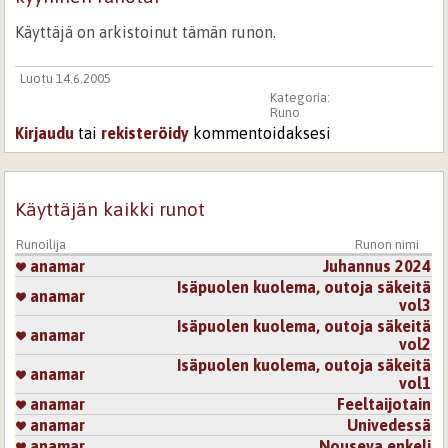
Käyttäjä on arkistoinut tämän runon.
Luotu 14.6.2005
Kategoria:
Runo
Kirjaudu
tai
rekisteröidy
kommentoidaksesi
Käyttäjän kaikki runot
Runoilija
Runon nimi
anamar
Juhannus 2024
Isäpuolen kuolema, outoja säkeitä
anamar
vol3
Isäpuolen kuolema, outoja säkeitä
anamar
vol2
Isäpuolen kuolema, outoja säkeitä
anamar
vol1
anamar
Feeltaijotain
anamar
Univedessä
anamar
Nouseva enkeli