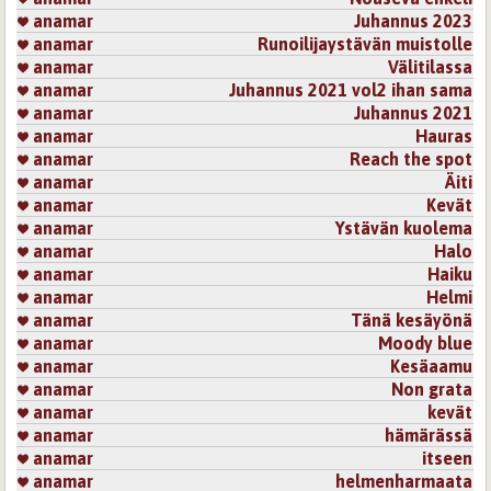
anamar
Juhannus 2023
anamar
Runoilijaystävän muistolle
anamar
Välitilassa
anamar
Juhannus 2021 vol2 ihan sama
anamar
Juhannus 2021
anamar
Hauras
anamar
Reach the spot
anamar
Äiti
anamar
Kevät
anamar
Ystävän kuolema
anamar
Halo
anamar
Haiku
anamar
Helmi
anamar
Tänä kesäyönä
anamar
Moody blue
anamar
Kesäaamu
anamar
Non grata
anamar
kevät
anamar
hämärässä
anamar
itseen
anamar
helmenharmaata