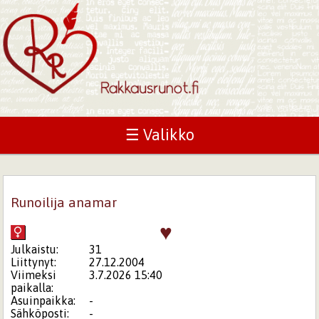
☰ Valikko
Runoilija anamar
♥
Julkaistu:
31
Liittynyt:
27.12.2004
Viimeksi
3.7.2026 15:40
paikalla:
Asuinpaikka:
-
Sähköposti:
-