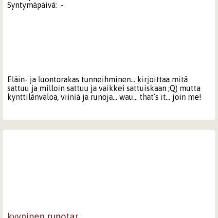
Syntymäpäivä:
-
Eläin- ja luontorakas tunneihminen... kirjoittaa mitä
sattuu ja milloin sattuu ja vaikkei sattuiskaan ;Q) mutta
kynttilänvaloa, viiniä ja runoja... wau... that`s it... join me!
kyyninen runotar