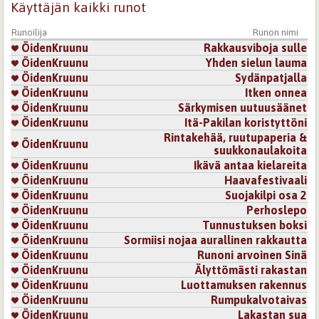
Käyttäjän kaikki runot
11.10.2007 0:00
Rosala
Tässä on jotain hirmu kaunista.
Runoilija
Runon nimi
ÖidenKruunu
Rakkausviboja sulle
Kirjaudu
tai
rekisteröidy
kommentoidaksesi
ÖidenKruunu
Yhden sielun lauma
ÖidenKruunu
Sydänpatjalla
6.10.2007 0:00
295d44c63f96077b4c71eaba0c3d048c
ÖidenKruunu
Itken onnea
ÖidenKruunu
Särkymisen uutuusäänet
Runossa kuvattu syvä ja uskollinen ystävyys, johon voi
ÖidenKruunu
Itä-Pakilan koristyttöni
luottaa myös vaikeina hetkinä, on jotakin niin arvokasta
Rintakehää, ruutupaperia &
ja ainutkertaista, että sitä soisi kaikille. Itse runo
ÖidenKruunu
suukkonaulakoita
erinomaisesti kirjoitettu.
ÖidenKruunu
Ikävä antaa kielareita
Kirjaudu
tai
rekisteröidy
kommentoidaksesi
ÖidenKruunu
Haavafestivaali
ÖidenKruunu
Suojakilpi osa 2
6.10.2007 0:00
FeAlo
ÖidenKruunu
Perhoslepo
ÖidenKruunu
Tunnustuksen boksi
ihana<33
ÖidenKruunu
Sormiisi nojaa aurallinen rakkautta
ÖidenKruunu
Runoni arvoinen Sinä
Kirjaudu
tai
rekisteröidy
kommentoidaksesi
ÖidenKruunu
Älyttömästi rakastan
ÖidenKruunu
Luottamuksen rakennus
7.10.2007 0:00
Serena
ÖidenKruunu
Rumpukalvotaivas
Mitä enemmän luin runoasi, sitä enemmän ihastuin.
ÖidenKruunu
Lakastan sua