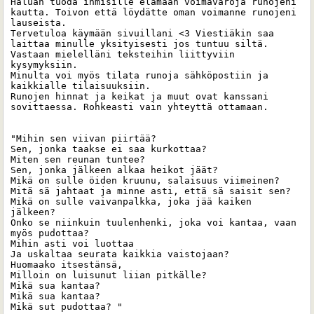
Haluan tuoda ihmisille elämään voimavaroja runojeni 
kautta. Toivon että löydätte oman voimanne runojeni 
lauseista. 

Tervetuloa käymään sivuillani <3 Viestiäkin saa 
laittaa minulle yksityisesti jos tuntuu siltä. 
Vastaan mielelläni teksteihin liittyviin 
kysymyksiin.

Minulta voi myös tilata runoja sähköpostiin ja 
kaikkialle tilaisuuksiin. 

Runojen hinnat ja keikat ja muut ovat kanssani 
sovittaessa. Rohkeasti vain yhteyttä ottamaan. 

"Mihin sen viivan piirtää?

Sen, jonka taakse ei saa kurkottaa?

Miten sen reunan tuntee?

Sen, jonka jälkeen alkaa heikot jäät?

Mikä on sulle öiden kruunu, salaisuus viimeinen?

Mitä sä jahtaat ja minne asti, että sä saisit sen?

Mikä on sulle vaivanpalkka, joka jää kaiken 
jälkeen?

Onko se niinkuin tuulenhenki, joka voi kantaa, vaan 
myös pudottaa?

Mihin asti voi luottaa

Ja uskaltaa seurata kaikkia vaistojaan?

Huomaako itsestänsä,

Milloin on luisunut liian pitkälle?

Mikä sua kantaa?

Mikä sua kantaa?

Mikä sut pudottaa? "
