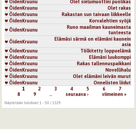
ÖidenKruunu
Olet sielumuottini puolikas
ÖidenKruunu
Olet rakas
ÖidenKruunu
Rakastan sun taivaan liikkeelle
ÖidenKruunu
Korvalehtien syöjä
Runo maailman kauneimasta
ÖidenKruunu
tunteesta
Elämäsi särmä on elämäni kaunein
ÖidenKruunu
asia
ÖidenKruunu
Tölkitetty loppuelämä
ÖidenKruunu
Elämäni luukomppi
ÖidenKruunu
Rakas tallennuspaikkani
ÖidenKruunu
Novellihalu
ÖidenKruunu
Olet elämäni leivän murut
ÖidenKruunu
Onnelisten liidut
1
2
3
4
5
6
7
Sivut
8
9
…
seuraava ›
viimeinen »
Näytetään tulokset 1 - 50 / 1329