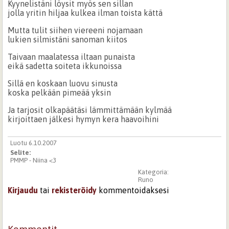
Kyynelistäni löysit myös sen sillan
jolla yritin hiljaa kulkea ilman toista kättä
Mutta tulit siihen viereeni nojamaan
lukien silmistäni sanoman kiitos
Taivaan maalatessa iltaan punaista
eikä sadetta soiteta ikkunoissa
Sillä en koskaan luovu sinusta
koska pelkään pimeää yksin
Ja tarjosit olkapäätäsi lämmittämään kylmää
kirjoittaen jälkesi hymyn kera haavoihini
Luotu 6.10.2007
Selite:
PMMP - Niina <3
Kategoria:
Runo
Kirjaudu
tai
rekisteröidy
kommentoidaksesi