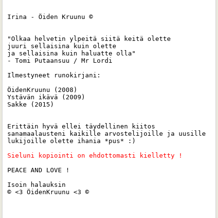
Irina - Öiden Kruunu ©

"Olkaa helvetin ylpeitä siitä keitä olette 

juuri sellaisina kuin olette 

ja sellaisina kuin haluatte olla"

- Tomi Putaansuu / Mr Lordi

Ilmestyneet runokirjani:

ÖidenKruunu (2008)

Ystävän ikävä (2009)

Sakke (2015) 

Erittäin hyvä ellei täydellinen kiitos 
sanamaalausteni kaikille arvostelijoille ja uusille 
lukijoille olette ihania *pus* :)

Sieluni kopiointi on ehdottomasti kielletty ! 
PEACE AND LOVE !

Isoin halauksin 

© <3 ÖidenKruunu <3 ©
