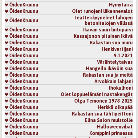
Kertakaikkiaan sydämeen sulava alusta loppuun.
ÖidenKruunu
Hymytarra
ÖidenKruunu
Olet runojeni liikennevalot
Otsikko myös todella kaunis:)))
Teatterikyyneleet lahojen
ÖidenKruunu
betonitalojen välissä
Kirjaudu
tai
rekisteröidy
kommentoidaksesi
ÖidenKruunu
Ikävän suuri lintuparvi
ÖidenKruunu
Kassajonon pituinen ikävä
7.10.2007 0:00
alinna
ÖidenKruunu
Rakastan sua muru
Koskettavan kaunis!
ÖidenKruunu
Henkivartijani
ÖidenKruunu
9.1.2021
Kirjaudu
tai
rekisteröidy
kommentoidaksesi
ÖidenKruunu
Värähtelytaivas
ÖidenKruunu
Hangella ikävöin sua
Sivut
ÖidenKruunu
Rakastan sua ja meitä
ÖidenKruunu
Arvokkain lahjani
ÖidenKruunu
Ihokulhoni
ÖidenKruunu
Olet loppuelämäni nastakengät
ÖidenKruunu
Olga Temonen 1978-2025
ÖidenKruunu
Herkkä olkapää
ÖidenKruunu
Rakastan sua tähtipeittoni
ÖidenKruunu
Elina Salon muistolle
ÖidenKruunu
Halloweenvibat
ÖidenKruunu
Komppini prinsessa