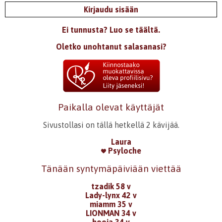
Kirjaudu sisään
Ei tunnusta? Luo se täältä.
Oletko unohtanut salasanasi?
Paikalla olevat käyttäjät
Sivustollasi on tällä hetkellä 2 kävijää.
Laura
Psyloche
Tänään syntymäpäiviään viettää
tzadik 58 v
Lady-lynx 42 v
miamm 35 v
LIONMAN 34 v
hooja 34 v