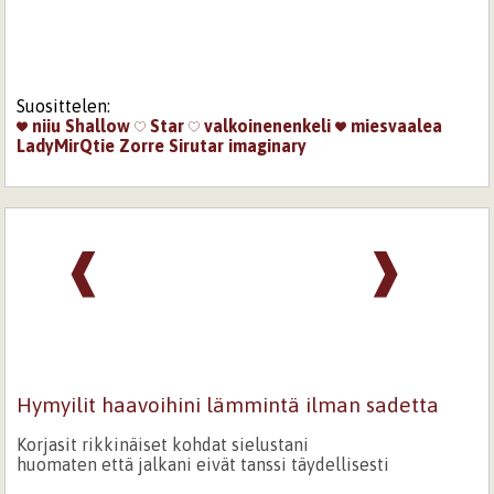
Suosittelen:
niiu
Shallow
Star
valkoinenenkeli
miesvaalea
LadyMirQtie
Zorre
Sirutar
imaginary
❰
❱
Hymyilit haavoihini lämmintä ilman sadetta
Korjasit rikkinäiset kohdat sielustani
huomaten että jalkani eivät tanssi täydellisesti