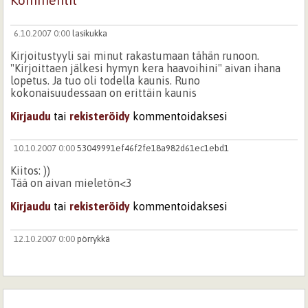
Kommentit
6.10.2007 0:00
lasikukka
Kirjoitustyyli sai minut rakastumaan tähän runoon.
"Kirjoittaen jälkesi hymyn kera haavoihini" aivan ihana
lopetus. Ja tuo oli todella kaunis. Runo
kokonaisuudessaan on erittäin kaunis
Kirjaudu
tai
rekisteröidy
kommentoidaksesi
10.10.2007 0:00
53049991ef46f2fe18a982d61ec1ebd1
Kiitos: ))
Tää on aivan mieletön<3
Kirjaudu
tai
rekisteröidy
kommentoidaksesi
12.10.2007 0:00
pörrykkä
Tästä runostasi löytyy lohtu. Ja rohkaisu.
Kirjaudu
tai
rekisteröidy
kommentoidaksesi