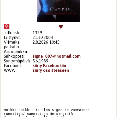
♥
Julkaistu:
1329
Liittynyt:
21.10.2004
Viimeksi
2.8.2026 10:45
paikalla:
Asuinpaikka:
-
Sähköposti:
signe_007@hotmail.com
Syntymäpäivä:
5.6.1989
Facebook:
siirry Facebookiin
WWW:
siirry osoitteeseen
Moikka kaikki! <3 Olen Signe cp-vammainen 
runoilija/ sanoittaja Helsingistä. 
