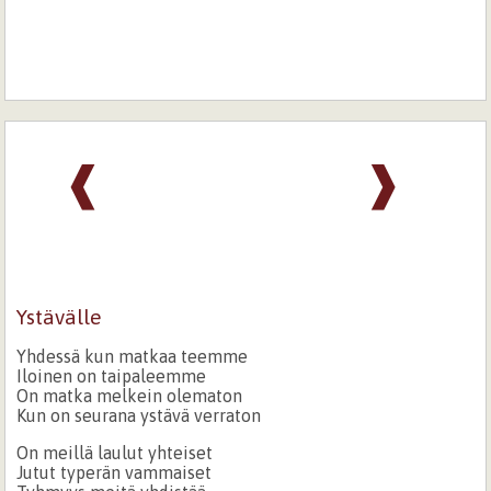
❰
❱
Ystävälle
Yhdessä kun matkaa teemme
Iloinen on taipaleemme
On matka melkein olematon
Kun on seurana ystävä verraton
On meillä laulut yhteiset
Jutut typerän vammaiset