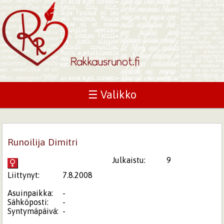
☰ Valikko
Runoilija Dimitri
Julkaistu:
9
Liittynyt:
7.8.2008
Asuinpaikka:
-
Sähköposti:
-
Syntymäpäivä:
-