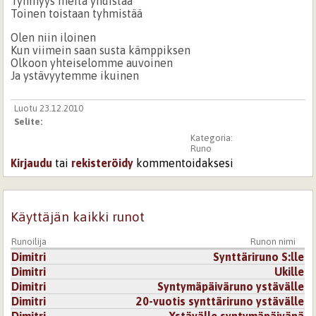
Tyhmyys meitä yhdistää
Toinen toistaan tyhmistää
Olen niin iloinen
Kun viimein saan susta kämppiksen
Olkoon yhteiselomme auvoinen
Ja ystävyytemme ikuinen
Luotu 23.12.2010
Selite:
Kategoria:
Runo
Kirjaudu
tai
rekisteröidy
kommentoidaksesi
Käyttäjän kaikki runot
Runoilija
Runon nimi
Dimitri
Synttäriruno S:lle
Dimitri
Ukille
Dimitri
Syntymäpäiväruno ystävälle
Dimitri
20-vuotis synttäriruno ystävälle
Dimitri
Ystävälle syntymäpäivänä