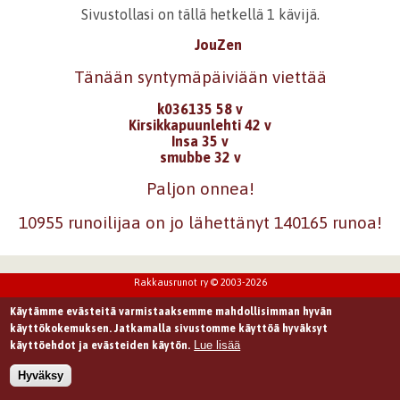
Sivustollasi on tällä hetkellä 1 kävijä.
JouZen
Tänään syntymäpäiviään viettää
k036135 58 v
Kirsikkapuunlehti 42 v
Insa 35 v
smubbe 32 v
Paljon onnea!
10955 runoilijaa on jo lähettänyt 140165 runoa!
Rakkausrunot ry © 2003-2026
Käytämme evästeitä varmistaaksemme mahdollisimman hyvän
käyttökokemuksen. Jatkamalla sivustomme käyttöä hyväksyt
Lue lisää
käyttöehdot ja evästeiden käytön.
Hyväksy