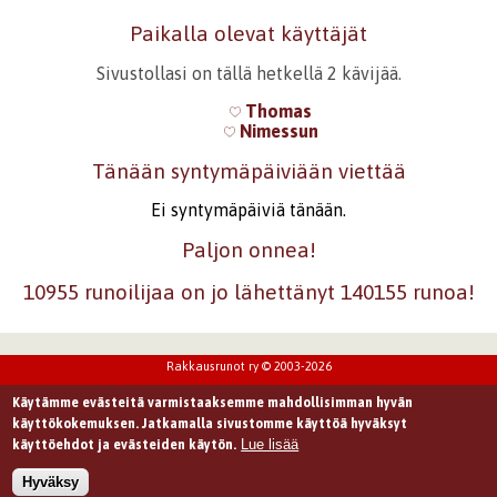
Paikalla olevat käyttäjät
Sivustollasi on tällä hetkellä 2 kävijää.
Thomas
Nimessun
Tänään syntymäpäiviään viettää
Ei syntymäpäiviä tänään.
Paljon onnea!
10955 runoilijaa on jo lähettänyt 140155 runoa!
Rakkausrunot ry © 2003-2026
Käytämme evästeitä varmistaaksemme mahdollisimman hyvän
käyttökokemuksen. Jatkamalla sivustomme käyttöä hyväksyt
Lue lisää
käyttöehdot ja evästeiden käytön.
Hyväksy