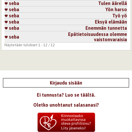
seba
Tulen äärellä
seba
Yön harso
seba
Työ yö
seba
Eksyä elämään
seba
Enemmän tunnetta
Epätietoisuudessa olemme
seba
vaistonvaraisia
Näytetään tulokset 1 - 12 / 12
Kirjaudu sisään
Ei tunnusta? Luo se täältä.
Oletko unohtanut salasanasi?