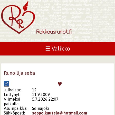
☰ Valikko
Runoilija seba
♥
Julkaistu:
12
Liittynyt:
11.9.2009
Viimeksi
5.7.2026 22:07
paikalla:
Asuinpaikka:
Seinäjoki
Sähköposti:
seppo.kuusela@hotmail.com