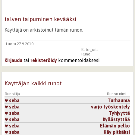
talven taipuminen kevääksi
Käyttäjä on arkistoinut tämän runon.
Luotu 27.9.2010
Kategoria:
Runo
Kirjaudu
tai
rekisteröidy
kommentoidaksesi
Käyttäjän kaikki runot
Runoilija
Runon nimi
seba
Turhauma
seba
varjo työskentely
seba
Tyhjyyttä
seba
Kyllästyttää
seba
Elämän pelko
seba
Käy pitkäksi