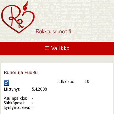
☰ Valikko
Runoilija PuuBu
Julkaistu:
10
Liittynyt:
5.4.2008
Asuinpaikka:
-
Sähköposti:
-
Syntymäpäivä:
-