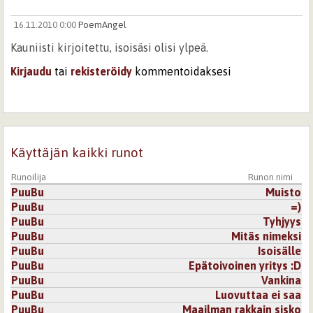
16.11.2010 0:00
PoemAngel
Kauniisti kirjoitettu, isoisäsi olisi ylpeä.
Kirjaudu
tai
rekisteröidy
kommentoidaksesi
22.9.2010 0:00
niiu
Hieno.
Kirjaudu
tai
rekisteröidy
kommentoidaksesi
Käyttäjän kaikki runot
Runoilija
Runon nimi
22.9.2010 0:00
Tupasvilla
PuuBu
Muisto
Kaunis. Ja viisas.
PuuBu
=)
PuuBu
Tyhjyys
Kirjaudu
tai
rekisteröidy
kommentoidaksesi
PuuBu
Mitäs nimeksi
PuuBu
Isoisälle
PuuBu
Epätoivoinen yritys :D
PuuBu
Vankina
PuuBu
Luovuttaa ei saa
PuuBu
Maailman rakkain sisko