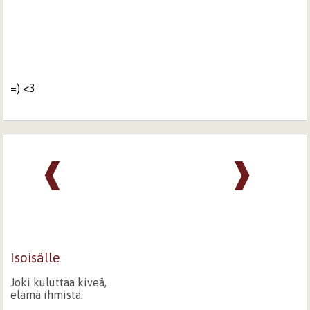
=) <3
❰
❱
Isoisälle
Joki kuluttaa kiveä,
elämä ihmistä.