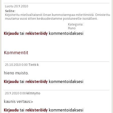
Luotu 20.9.2010
Selite:
Kirjoitettu mielivaltaisesti ilman kummoisempaa mitettimistä. Omistettu
muutama vuosi sitten keskuudestamme poistuneelle isoisälleni.
Kategoria:
Runo
Kirjaudu
tai
rekisteröidy
kommentoidaksesi
Kommentit
25.10.2010 0:00
Tintti k
hieno muisto.
Kirjaudu
tai
rekisteröidy
kommentoidaksesi
20.9.2010 0:00
kilttitytto
kaunis vertaus:>
Kirjaudu
tai
rekisteröidy
kommentoidaksesi