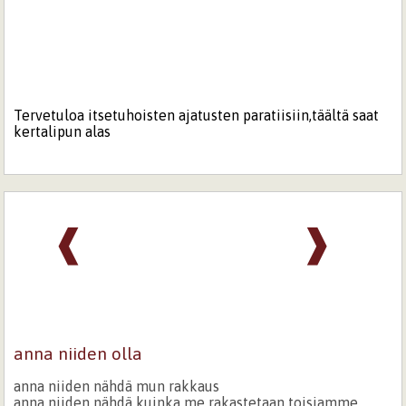
Tervetuloa itsetuhoisten ajatusten paratiisiin,täältä saat
kertalipun alas
❰
❱
anna niiden olla
anna niiden nähdä mun rakkaus
anna niiden nähdä kuinka me rakastetaan toisiamme