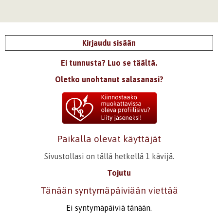
Mut.. Aww, hiton upee. <3
Kirjaudu
tai
rekisteröidy
kommentoidaksesi
Kirjaudu sisään
Ei tunnusta? Luo se täältä.
Oletko unohtanut salasanasi?
Paikalla olevat käyttäjät
Sivustollasi on tällä hetkellä 1 kävijä.
Tojutu
Tänään syntymäpäiviään viettää
Ei syntymäpäiviä tänään.