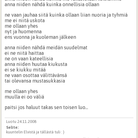
anna niiden nähdä kuinka onnellisia ollaan
ne vaan jauhaa siitä kuinka ollaan liian nuoria ja tyhmiä
me ei niitä uskota
me ollaan yhes
nyt ja huomenna
ens vuonna ja kuoleman jälkeen
anna niiden nähdä meidän suudelmat
ei ne niitä haittaa
ne on vaan kateellisia
anna niiden huutaa kiukusta
ei se kiukku mitää
ne vaan osottaa välittävänsä
tai olevansa mustasukkasia
me ollaan yhes
muulla ei oo väliä
paitsi jos haluut takas sen toisen luo...
Luotu 24.11.2008
Selite:
kuuntelin Elvistä ja tällästä tuli : )