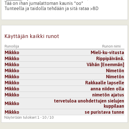
Tää on ihan jumalattoman kaunis *oo*
Tunteella ja taidolla tehdään ja sitä rataa >8D
Mut.. Aww, hiton upee. <3
Kirjaudu
tai
rekisteröidy
kommentoidaksesi
Käyttäjän kaikki runot
14.12.2008 0:00
Lula Mae
Mielettömän hieno. Tykkäsin erityisesti tokasta
Runoilija
Runon nimi
säkeistöstä :)
Mikkko
Mieli-ku-vitusta
Mikkko
Rippipäivänä.
Kirjaudu
tai
rekisteröidy
kommentoidaksesi
Mikkko
Vähän [Enemmän]
Mikkko
Nimetön
24.11.2008 0:00
Nadie
Mikkko
Nimetön
Mikkko
Rakkaalle lapselle
Elvis on hyvä!
Mikkko
anna niiden olla
Kirjaudu
tai
rekisteröidy
kommentoidaksesi
Mikkko
nimetön ajatus
tervetuloa unohdettujen sielujen
Mikkko
kuppilaan
27.11.2008 0:00
e15c0257a3ef015c8497e5ad42bdff4e
Mikkko
se puristava tunne
;;______;; Kyl mä tiesin, et osaan runoilla, mut..
Näytetään tulokset 1 - 10 / 10
Tää on ihan jumalattoman kaunis *oo*
Tunteella ja taidolla tehdään ja sitä rataa >8D