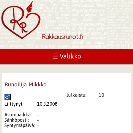
☰ Valikko
Runoilija Mikkko
Julkaistu:
10
Liittynyt:
10.3.2008
Asuinpaikka:
-
Sähköposti:
-
Syntymäpäivä:
-