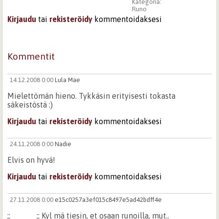
Kategoria:
Runo
Kirjaudu
tai
rekisteröidy
kommentoidaksesi
Kommentit
14.12.2008 0:00
Lula Mae
Mielettömän hieno. Tykkäsin erityisesti tokasta
säkeistöstä :)
Kirjaudu
tai
rekisteröidy
kommentoidaksesi
24.11.2008 0:00
Nadie
Elvis on hyvä!
Kirjaudu
tai
rekisteröidy
kommentoidaksesi
27.11.2008 0:00
e15c0257a3ef015c8497e5ad42bdff4e
;;______;; Kyl mä tiesin, et osaan runoilla, mut..