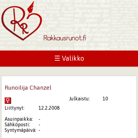
☰ Valikko
Runoilija Chanzel
Julkaistu:
10
Liittynyt:
12.2.2008
Asuinpaikka:
-
Sähköposti:
-
Syntymäpäivä:
-