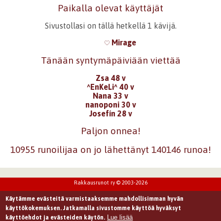
Paikalla olevat käyttäjät
Sivustollasi on tällä hetkellä 1 kävijä.
Mirage
Tänään syntymäpäiviään viettää
Zsa 48 v
^EnKeLi^ 40 v
Nana 33 v
nanoponi 30 v
Josefín 28 v
Paljon onnea!
10955 runoilijaa on jo lähettänyt 140146 runoa!
Rakkausrunot ry © 2003-2026
Käytämme evästeitä varmistaaksemme mahdollisimman hyvän
käyttökokemuksen. Jatkamalla sivustomme käyttöä hyväksyt
Lue lisää
käyttöehdot ja evästeiden käytön.