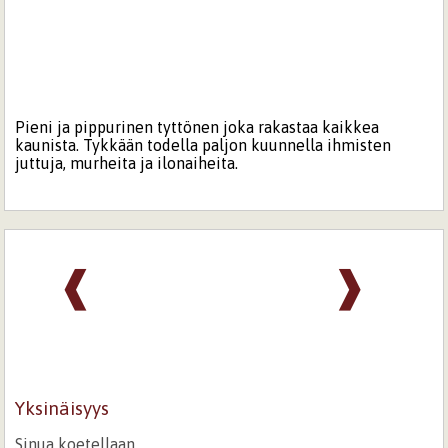
Pieni ja pippurinen tyttönen joka rakastaa kaikkea
kaunista. Tykkään todella paljon kuunnella ihmisten
juttuja, murheita ja ilonaiheita.
❰
❱
Yksinäisyys
Sinua koetellaan.