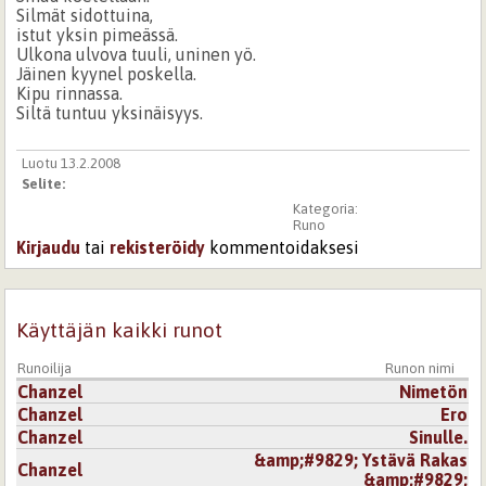
Silmät sidottuina,
istut yksin pimeässä.
Ulkona ulvova tuuli, uninen yö.
Jäinen kyynel poskella.
Kipu rinnassa.
Siltä tuntuu yksinäisyys.
Luotu 13.2.2008
Selite:
Kategoria:
Runo
Kirjaudu
tai
rekisteröidy
kommentoidaksesi
Käyttäjän kaikki runot
Runoilija
Runon nimi
Chanzel
Nimetön
Chanzel
Ero
Chanzel
Sinulle.
&amp;#9829; Ystävä Rakas
Chanzel
&amp;#9829;