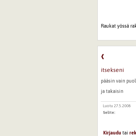
Raukat yössä ra
❰
itsekseni
pääsin vain puo
ja takaisin
Luotu 27.5.2008
Selite:
Kirjaudu
tai
re