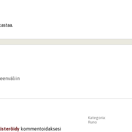
kastaa.
leenväliin
Kategoria:
Runo
kisteröidy
kommentoidaksesi