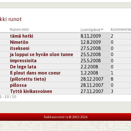
kki runot
Runon nimi
Kommentte
Luontipäivä
tämä hetki
8.11.2009
2
Nimetön
12.8.2009
0
itsekseni
27.5.2008
0
ja loppui se hyvän olon tunne
25.5.2008
0
impressioita
25.5.2008
0
De lege lata
2.2.2008
0
Il pleut dans mon coeur
1.2.2008
1
(piilotettu tieto)
28.12.2007
8
piilossa
28.11.2007
0
Tyttö kivikasvoinen
27.11.2007
3
 - 10 / 10
Rakkausrunot ry © 2003-2026