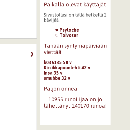
Paikalla olevat käyttäjät
Sivustollasi on tällä hetkellä 2
kävijää.
Psyloche
Toivotar
Tänään syntymäpäiviään
viettää
❱
k036135 58 v
Kirsikkapuunlehti 42 v
Insa 35 v
smubbe 32 v
Paljon onnea!
10955 runoilijaa on jo
lähettänyt 140170 runoa!