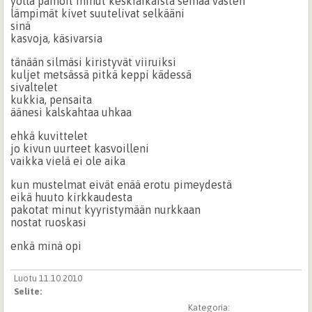
yöllä painoit minut keskiaikaista seinää vasten
lämpimät kivet suutelivat selkääni
sinä
kasvoja, käsivarsia
tänään silmäsi kiristyvät viiruiksi
kuljet metsässä pitkä keppi kädessä
sivaltelet
kukkia, pensaita
äänesi kalskahtaa uhkaa
ehkä kuvittelet
jo kivun uurteet kasvoilleni
vaikka vielä ei ole aika
kun mustelmat eivät enää erotu pimeydestä
eikä huuto kirkkaudesta
pakotat minut kyyristymään nurkkaan
nostat ruoskasi
enkä minä opi
Luotu 11.10.2010
Selite:
Kategoria: