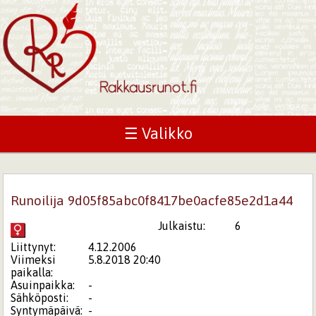
☰ Valikko
Runoilija 9d05f85abc0f8417be0acfe85e2d1a44
Julkaistu:
6
Liittynyt:
4.12.2006
Viimeksi
5.8.2018 20:40
paikalla:
Asuinpaikka:
-
Sähköposti:
-
Syntymäpäivä:
-