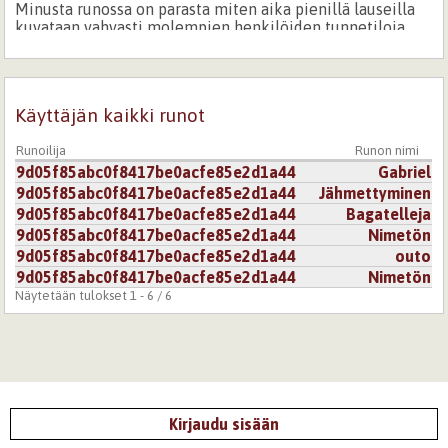
Minusta runossa on parasta miten aika pienillä lauseilla
kuvataan vahvasti molempien henkilöiden tunnetiloja.
Tarinassa on myös romantiikan palasia, jotka tuovat
mieleen vanhoja klassikkoromaaneja linnoineen ja
arvoasetelmineen. Kipeä tarina, vahva runo.
Käyttäjän kaikki runot
Kirjaudu
tai
rekisteröidy
kommentoidaksesi
Runoilija
Runon nimi
14.10.2010 0:00
kyynikko
9d05f85abc0f8417be0acfe85e2d1a44
Gabriel
9d05f85abc0f8417be0acfe85e2d1a44
Jähmettyminen
Mitä tähän voisi sanoa. Miksi lempeys muuttuu vihaksi.
Koskettava, järkyttäväkin on runosi.
9d05f85abc0f8417be0acfe85e2d1a44
Bagatelleja
9d05f85abc0f8417be0acfe85e2d1a44
Nimetön
Kirjaudu
tai
rekisteröidy
kommentoidaksesi
9d05f85abc0f8417be0acfe85e2d1a44
outo
9d05f85abc0f8417be0acfe85e2d1a44
Nimetön
14.10.2010 0:00
Tupasvilla
Näytetään tulokset 1 - 6 / 6
Vaikuttava, pysäyttävä.
Kirjaudu
tai
rekisteröidy
kommentoidaksesi
14.10.2010 0:00
pienimetsäkauris
Kirjaudu sisään
Pysäyttävä runo.