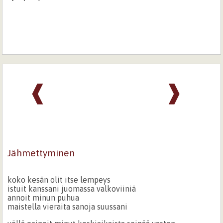
❰
❱
Jähmettyminen
koko kesän olit itse lempeys
istuit kanssani juomassa valkoviiniä
annoit minun puhua
maistella vieraita sanoja suussani