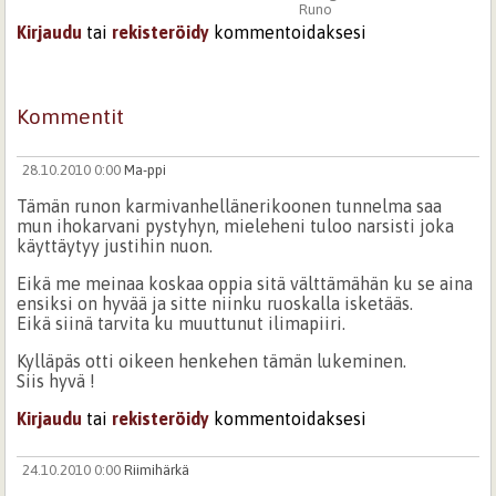
Runo
Kirjaudu
tai
rekisteröidy
kommentoidaksesi
Kommentit
28.10.2010 0:00
Ma-ppi
Tämän runon karmivanhellänerikoonen tunnelma saa
mun ihokarvani pystyhyn, mieleheni tuloo narsisti joka
käyttäytyy justihin nuon.
Eikä me meinaa koskaa oppia sitä välttämähän ku se aina
ensiksi on hyvää ja sitte niinku ruoskalla isketääs.
Eikä siinä tarvita ku muuttunut ilimapiiri.
Kylläpäs otti oikeen henkehen tämän lukeminen.
Siis hyvä !
Kirjaudu
tai
rekisteröidy
kommentoidaksesi
24.10.2010 0:00
Riimihärkä