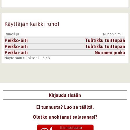
😊
Kirjaudu
tai
rekisteröidy
kommentoidaksesi
Käyttäjän kaikki runot
26.5.2022 23:03
Marle
Runoilija
Runon nimi
Niin tärkeä tikku on,
Peikko-äiti
Tulitikku tuittupää
runosi ihan hervoton :)
Peikko-äiti
Tulitikku tuittupää
Kirjaudu
tai
rekisteröidy
kommentoidaksesi
Peikko-äiti
Nurmien poika
Näytetään tulokset 1 - 3 / 3
Kirjaudu sisään
Ei tunnusta? Luo se täältä.
Oletko unohtanut salasanasi?