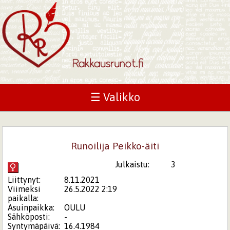
☰ Valikko
Runoilija Peikko-äiti
Julkaistu:
3
Liittynyt:
8.11.2021
Viimeksi
26.5.2022 2:19
paikalla:
Asuinpaikka:
OULU
Sähköposti:
-
Syntymäpäivä:
16.4.1984