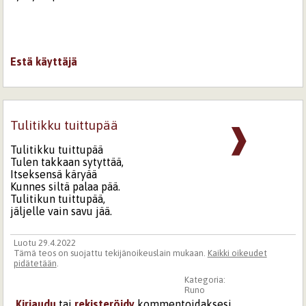
Estä käyttäjä
Tulitikku tuittupää
❱
Tulitikku tuittupää
Tulen takkaan sytyttää,
Itseksensä käryää
Kunnes siltä palaa pää.
Tulitikun tuittupää,
jäljelle vain savu jää.
Luotu 29.4.2022
Tämä teos on suojattu tekijänoikeuslain mukaan.
Kaikki oikeudet
pidätetään
.
Kategoria:
Runo
Kirjaudu
tai
rekisteröidy
kommentoidaksesi