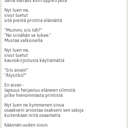
Sama vastaus kuin oppikirjalta
Nyt luen ne,
sivut luetut
sitä pientä printtiä elämättä
"Mummi, siis täh?"
"No siinähän se lukee."
Mustaa valkoisella
Nyt luen ne,
sivut luetut
kaunokirjoitusta käyttämättä
"Siis aivan!"
"Älysitkö?"
En aivan -
lapsuus heijastuu eläneen silmistä
pilke hienommasta printistä
Nyt luen ne kymmenen sivua
osaakseni arvostaa osakseni sen saloja
kuitenkaan niitä osaamatta
Käännän uuden sivun.