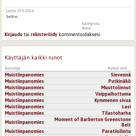
Luotu 19.5.2014
Selite:
Kategoria:
Runo
Kirjaudu
tai
rekisteröidy
kommentoidaksesi
Käyttäjän kaikki runot
Runoilija
Runon nimi
Muistiinpanomies
Sievennä
Muistiinpanomies
Putkinäkö
Muistiinpanomies
Muuttolinnut
Muistiinpanomies
Vaippaihottuma
Muistiinpanomies
Kymmenen sivua
Muistiinpanomies
Lasi
Muistiinpanomies
Tilastoharha
Moment of Barberton Greenstone
Muistiinpanomies
Belt
Muistiinpanomies
Paratiisilintu