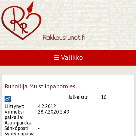
☰ Valikko
Runoilija Muistiinpanomies
Julkaistu:
10
Liittynyt:
4.2.2012
Viimeksi
28.7.2020 2:40
paikalla:
Asuinpaikka:
-
Sähköposti:
-
Syntymäpäivä:
-