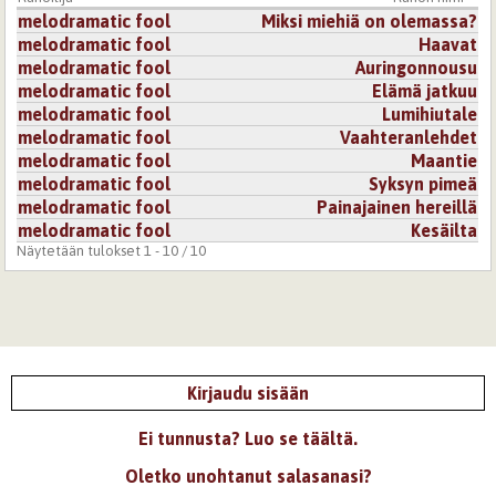
melodramatic fool
Miksi miehiä on olemassa?
melodramatic fool
Haavat
melodramatic fool
Auringonnousu
melodramatic fool
Elämä jatkuu
melodramatic fool
Lumihiutale
melodramatic fool
Vaahteranlehdet
melodramatic fool
Maantie
melodramatic fool
Syksyn pimeä
melodramatic fool
Painajainen hereillä
melodramatic fool
Kesäilta
Näytetään tulokset 1 - 10 / 10
Kirjaudu sisään
Ei tunnusta? Luo se täältä.
Oletko unohtanut salasanasi?