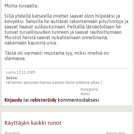
Mutta toisaalta..
Sillä yhdellä katseella miehet saavat olon hilpeäksi ja
kevyeksi. Sanoilla he auttavat rakentamaan pilvilinnoja ja
saavat haavat sulkeutumaan. Pelkällä läsnäolollaan he
tuovat turvallisuuden tunteen ja saavat rauhoittumaan.
Muistot heistä saavat nukahtamaan onnellisena,
näkemään kauniita unia.
Tässä oli varmasti muutama syy, miksi miehiä on
olemassa.
Luotu 13.11.2009
Selite:
tällaisten ajatusten kanssa palaan tänne pitkästä aikaa :)
Kategoria:
Runo
Kirjaudu
tai
rekisteröidy
kommentoidaksesi
Käyttäjän kaikki runot
Runoilija
Runon nimi