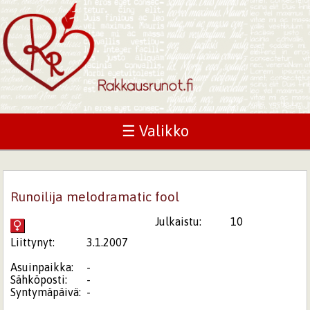
☰ Valikko
Runoilija melodramatic fool
Julkaistu:
10
Liittynyt:
3.1.2007
Asuinpaikka:
-
Sähköposti:
-
Syntymäpäivä:
-