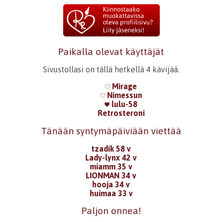
Paikalla olevat käyttäjät
Sivustollasi on tällä hetkellä 4 kävijää.
Mirage
Nimessun
lulu-58
Retrosteroni
Tänään syntymäpäiviään viettää
tzadik 58 v
Lady-lynx 42 v
miamm 35 v
LIONMAN 34 v
hooja 34 v
huimaa 33 v
Paljon onnea!