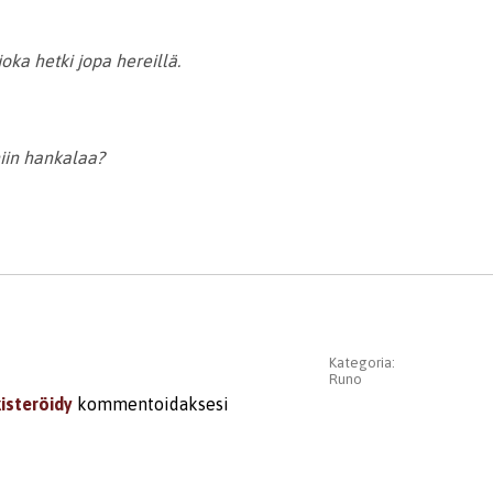
joka hetki jopa hereillä.
niin hankalaa?
Kategoria:
Runo
kisteröidy
kommentoidaksesi