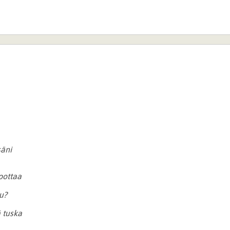
säni
pottaa
u?
 tuska