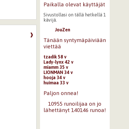
Paikalla olevat käyttäjät
Sivustollasi on tällä hetkellä 1
kävijä.
JouZen
❱
Tänään syntymäpäiviään
viettää
tzadik 58 v
Lady-lynx 42 v
miamm 35 v
LIONMAN 34 v
hooja 34 v
huimaa 33 v
Paljon onnea!
10955 runoilijaa on jo
lähettänyt 140146 runoa!