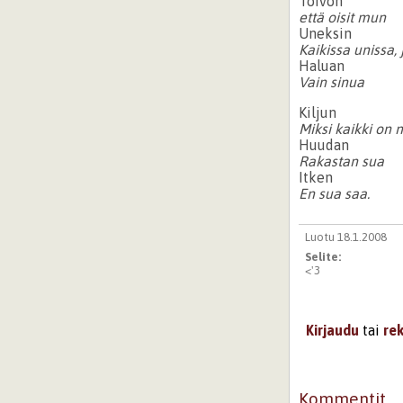
Toivon
että oisit mun
Uneksin
Kaikissa unissa, 
Haluan
Vain sinua
Kiljun
Miksi kaikki on 
Huudan
Rakastan sua
Itken
En sua saa.
Luotu 18.1.2008
Selite:
<'3
Kirjaudu
tai
re
Kommentit