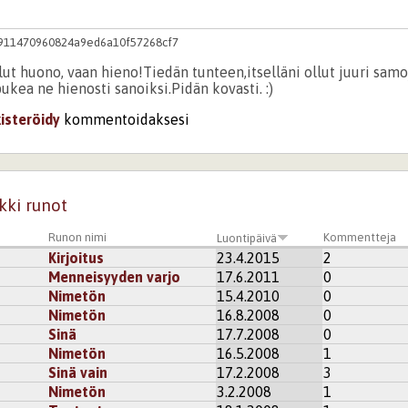
911470960824a9ed6a10f57268cf7
llut huono, vaan hieno!Tiedän tunteen,itselläni ollut juuri samo
pukea ne hienosti sanoiksi.Pidän kovasti. :)
kisteröidy
kommentoidaksesi
kki runot
Runon nimi
Kommentteja
Luontipäivä
Kirjoitus
23.4.2015
2
Menneisyyden varjo
17.6.2011
0
Nimetön
15.4.2010
0
Nimetön
16.8.2008
0
Sinä
17.7.2008
0
Nimetön
16.5.2008
1
Sinä vain
17.2.2008
3
Nimetön
3.2.2008
1