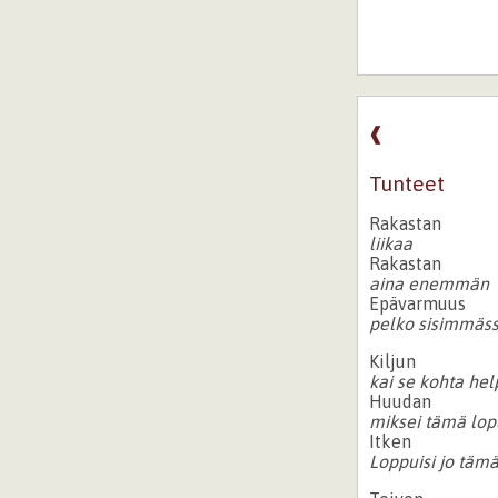
❰
Tunteet
Rakastan
liikaa
Rakastan
aina enemmän
Epävarmuus
pelko sisimmäs
Kiljun
kai se kohta hel
Huudan
miksei tämä lop
Itken
Loppuisi jo tämä