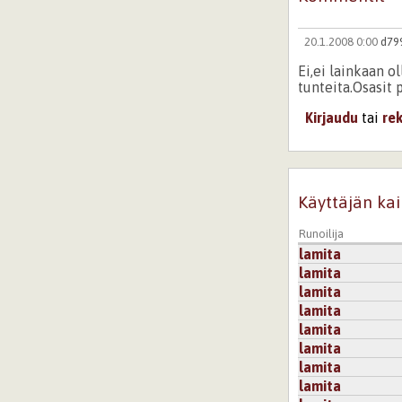
20.1.2008 0:00
d79
Ei,ei lainkaan o
tunteita.Osasit 
Kirjaudu
tai
re
Käyttäjän kai
Runoilija
lamita
lamita
lamita
lamita
lamita
lamita
lamita
lamita