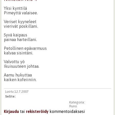
Yksi kynttilä
Pimeyttä valaisee.
Veriset kyyneleet
vierivät poskillani.
Syvä kaipaus
painaa harteillani.
Petollinen epävarmuus
kalvaa sisintäni.
Valvottu yö
Ikuisuuteen johtaa.
Aamu hukuttaa
kaiken kofeiiniin.
Luotu 12.7.2007
Selite:
Kategoria:
Runo
Kirjaudu
tai
rekisteröidy
kommentoidaksesi