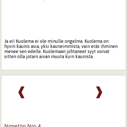
Ja ei! Kuolema ei ole minulle ongelma. Kuolema on
hyvin kaunis asia, yksi kauneimmista, vain eräs ihminen
menee sen edelle. Kuolemaan johtaneet syyt voivat
sitten olla jotain aivan muuta kuin kaunista.
❰
❱
Nimetön Nro 4