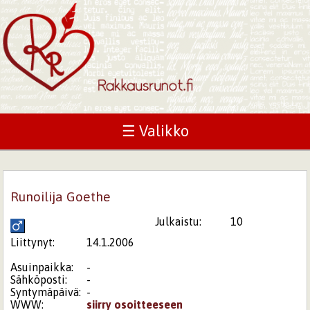
☰ Valikko
Runoilija Goethe
Julkaistu:
10
Liittynyt:
14.1.2006
Asuinpaikka:
-
Sähköposti:
-
Syntymäpäivä:
-
WWW:
siirry osoitteeseen