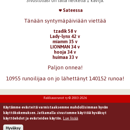
Sivustollasi on tällä hetkellä 1 kävijä.
Sateessa
Tänään syntymäpäiviään viettää
tzadik 58 v
Lady-lynx 42 v
miamm 35 v
LIONMAN 34 v
hooja 34 v
huimaa 33 v
Paljon onnea!
10955 runoilijaa on jo lähettänyt 140152 runoa!
Rakkausrunot ry © 2003-2026
Käytämme evästeitä varmistaaksemme mahdollisimman hyvän
käyttökokemuksen. Jatkamalla sivustomme käyttöä hyväksyt
Lue lisää
käyttöehdot ja evästeiden käytön.
Hyväksy