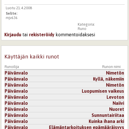
Luotu 21.4.2008
Selite:
mjv636
Kategoria:
Runo
Kirjaudu
tai
rekisteröidy
kommentoidaksesi
Käyttäjän kaikki runot
Runoilija
Runon nimi
Päivänvalo
Nimetön
Päivänvalo
Kyllä, näkemiin
Päivänvalo
Nimetön
Päivänvalo
Luopumisen vaikeus
Päivänvalo
Levoton
Päivänvalo
Naiivi
Päivänvalo
Nuoret
Päivänvalo
Sunnuntairiitaa
Päivänvalo
Kuinka ihana arki
Päivänvalo
Elämäntarkoituksen epämääräisyys