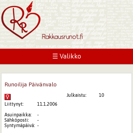
☰ Valikko
Runoilija Päivänvalo
Julkaistu:
10
Liittynyt:
11.1.2006
Asuinpaikka:
-
Sähköposti:
-
Syntymäpäivä:
-