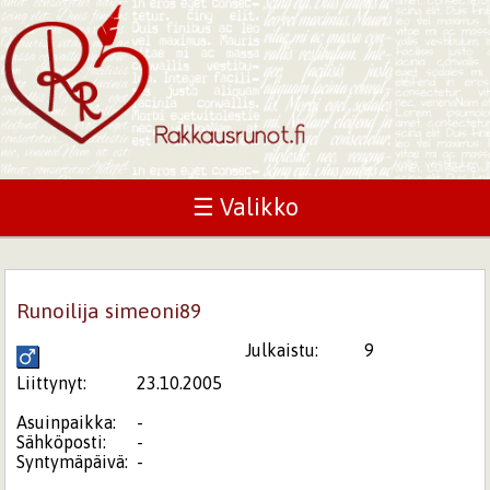
☰ Valikko
Runoilija simeoni89
Julkaistu:
9
Liittynyt:
23.10.2005
Asuinpaikka:
-
Sähköposti:
-
Syntymäpäivä:
-