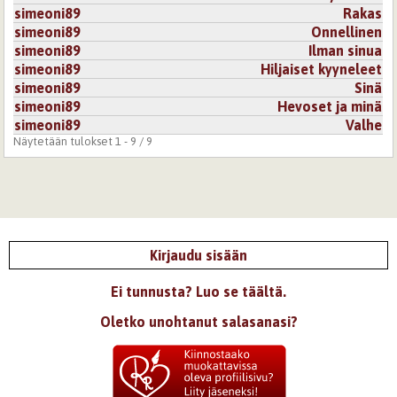
simeoni89
Rakas
simeoni89
Onnellinen
simeoni89
Ilman sinua
simeoni89
Hiljaiset kyyneleet
simeoni89
Sinä
simeoni89
Hevoset ja minä
simeoni89
Valhe
Näytetään tulokset 1 - 9 / 9
Kirjaudu sisään
Ei tunnusta? Luo se täältä.
Oletko unohtanut salasanasi?