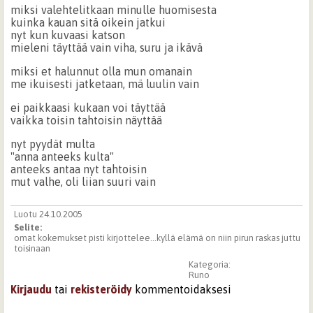
miksi valehtelitkaan minulle huomisesta
kuinka kauan sitä oikein jatkui
nyt kun kuvaasi katson
mieleni täyttää vain viha, suru ja ikävä
miksi et halunnut olla mun omanain
me ikuisesti jatketaan, mä luulin vain
ei paikkaasi kukaan voi täyttää
vaikka toisin tahtoisin näyttää
nyt pyydät multa
"anna anteeks kulta"
anteeks antaa nyt tahtoisin
mut valhe, oli liian suuri vain
Luotu 24.10.2005
Selite:
omat kokemukset pisti kirjottelee...kyllä elämä on niin pirun raskas juttu
toisinaan
Kategoria:
Runo
Kirjaudu
tai
rekisteröidy
kommentoidaksesi