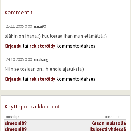
Kommentit
25.11.2005 0:00
marzi90
tääkin on ihana..:) kuulostaa ihan mun elämältä..:\
Kirjaudu
tai
rekisteröidy
kommentoidaksesi
24.10.2005 0:00
reirakang
Niin se tosiaan on... hienoja ajatuksia:)
Kirjaudu
tai
rekisteröidy
kommentoidaksesi
Käyttäjän kaikki runot
Runoilija
Runon nimi
simeoni89
Keson muistolle
simeoni89
Ikuisesti yhdessä