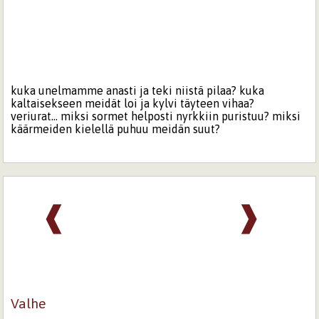
kuka unelmamme anasti ja teki niistä pilaa? kuka
kaltaisekseen meidät loi ja kylvi täyteen vihaa?
veriurat... miksi sormet helposti nyrkkiin puristuu? miksi
käärmeiden kielellä puhuu meidän suut?
❰
❱
Valhe