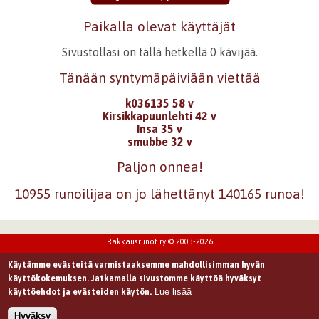
Paikalla olevat käyttäjät
Sivustollasi on tällä hetkellä 0 kävijää.
Tänään syntymäpäiviään viettää
k036135 58 v
Kirsikkapuunlehti 42 v
Insa 35 v
smubbe 32 v
Paljon onnea!
10955 runoilijaa on jo lähettänyt 140165 runoa!
Rakkausrunot ry © 2003-2026
Käytämme evästeitä varmistaaksemme mahdollisimman hyvän
käyttökokemuksen. Jatkamalla sivustomme käyttöä hyväksyt
Lue lisää
käyttöehdot ja evästeiden käytön.
Hyväksy