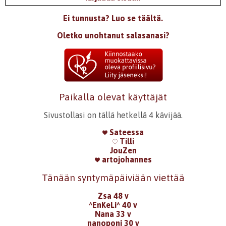
Ei tunnusta? Luo se täältä.
Oletko unohtanut salasanasi?
Paikalla olevat käyttäjät
Sivustollasi on tällä hetkellä 4 kävijää.
Sateessa
Tilli
JouZen
artojohannes
Tänään syntymäpäiviään viettää
Zsa 48 v
^EnKeLi^ 40 v
Nana 33 v
nanoponi 30 v