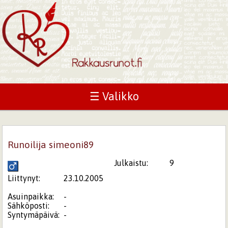
☰ Valikko
Runoilija simeoni89
Julkaistu:
9
Liittynyt:
23.10.2005
Asuinpaikka:
-
Sähköposti:
-
Syntymäpäivä:
-