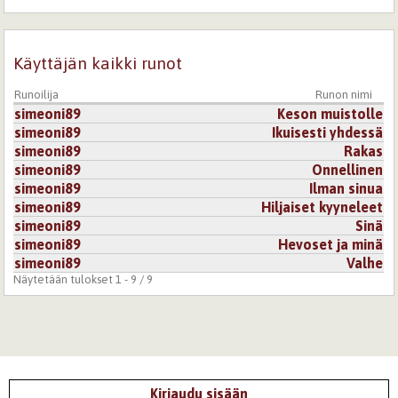
nämä sanat on juuri nyt minulle osuvat:
"minä erehdyin, minua tuskin koskaan edes halusit
sinua nyt vain ikävöin
Käyttäjän kaikki runot
ja poskilleni valuvat hiljaiset kyyneleet..."
Runoilija
Runon nimi
hieno runo.
simeoni89
Keson muistolle
simeoni89
Ikuisesti yhdessä
Kirjaudu
tai
rekisteröidy
kommentoidaksesi
simeoni89
Rakas
simeoni89
Onnellinen
simeoni89
Ilman sinua
simeoni89
Hiljaiset kyyneleet
simeoni89
Sinä
simeoni89
Hevoset ja minä
simeoni89
Valhe
Näytetään tulokset 1 - 9 / 9
Kirjaudu sisään