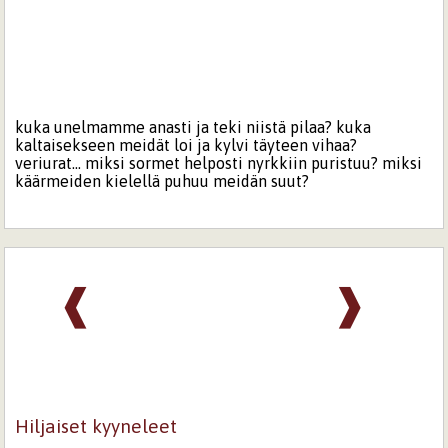
kuka unelmamme anasti ja teki niistä pilaa? kuka
kaltaisekseen meidät loi ja kylvi täyteen vihaa?
veriurat... miksi sormet helposti nyrkkiin puristuu? miksi
käärmeiden kielellä puhuu meidän suut?
❰
❱
Hiljaiset kyyneleet