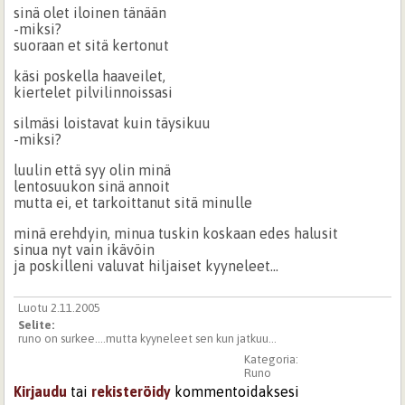
sinä olet iloinen tänään
-miksi?
suoraan et sitä kertonut
käsi poskella haaveilet,
kiertelet pilvilinnoissasi
silmäsi loistavat kuin täysikuu
-miksi?
luulin että syy olin minä
lentosuukon sinä annoit
mutta ei, et tarkoittanut sitä minulle
minä erehdyin, minua tuskin koskaan edes halusit
sinua nyt vain ikävöin
ja poskilleni valuvat hiljaiset kyyneleet...
Luotu 2.11.2005
Selite:
runo on surkee....mutta kyyneleet sen kun jatkuu...
Kategoria:
Runo
Kirjaudu
tai
rekisteröidy
kommentoidaksesi