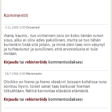
Kommentit
3.11.2005 0:00
Drowned
ihana, kaunis... tuo viimeinen osio on koko tämän runon
sisus, alku ei olisi edes pakollinen, mutta se tuo tähän
kuitenkin lisää sitä jotain.. ja minä olen taas niin väsynyt
ja turhautunut ja surullinen, että arvostelusta ei tule
mitään.
Kirjaudu
tai
rekisteröidy
kommentoidaksesi
18.7.2006 0:00
Merenwèn
Otsikko on hieno ja hieno ideakin! Joissain kohdissa runo
sointuu hyvin, toiset sanat taas kaikuvat hieman
töksähtäen. Nättiä kerrontaa elävästä elämästä.
Kirjaudu
tai
rekisteröidy
kommentoidaksesi
2.11.2005 0:00
vepsu