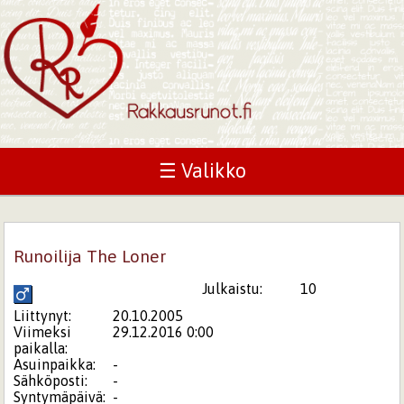
☰ Valikko
Runoilija The Loner
Julkaistu:
10
Liittynyt:
20.10.2005
Viimeksi
29.12.2016 0:00
paikalla:
Asuinpaikka:
-
Sähköposti:
-
Syntymäpäivä:
-