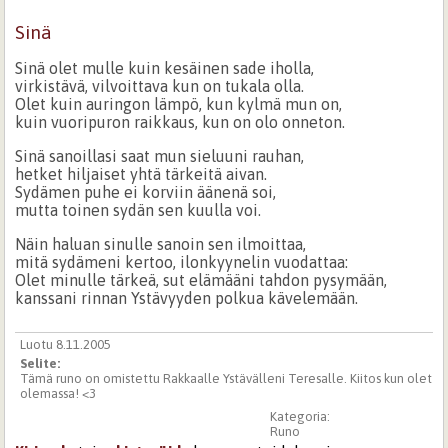
Sinä
Sinä olet mulle kuin kesäinen sade iholla,
virkistävä, vilvoittava kun on tukala olla.
Olet kuin auringon lämpö, kun kylmä mun on,
kuin vuoripuron raikkaus, kun on olo onneton.
Sinä sanoillasi saat mun sieluuni rauhan,
hetket hiljaiset yhtä tärkeitä aivan.
Sydämen puhe ei korviin äänenä soi,
mutta toinen sydän sen kuulla voi.
Näin haluan sinulle sanoin sen ilmoittaa,
mitä sydämeni kertoo, ilonkyynelin vuodattaa:
Olet minulle tärkeä, sut elämääni tahdon pysymään,
kanssani rinnan Ystävyyden polkua kävelemään.
Luotu 8.11.2005
Selite:
Tämä runo on omistettu Rakkaalle Ystävälleni Teresalle. Kiitos kun olet
olemassa! <3
Kategoria:
Runo