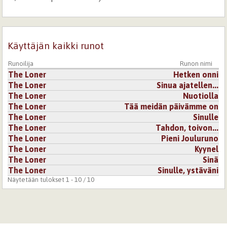
ystäväsi VARMASTI ilahtuu näistä sanoista
Kirjaudu
tai
rekisteröidy
kommentoidaksesi
Käyttäjän kaikki runot
Runoilija
Runon nimi
The Loner
Hetken onni
The Loner
Sinua ajatellen...
The Loner
Nuotiolla
The Loner
Tää meidän päivämme on
The Loner
Sinulle
The Loner
Tahdon, toivon...
The Loner
Pieni Jouluruno
The Loner
Kyynel
The Loner
Sinä
The Loner
Sinulle, ystäväni
Näytetään tulokset 1 - 10 / 10