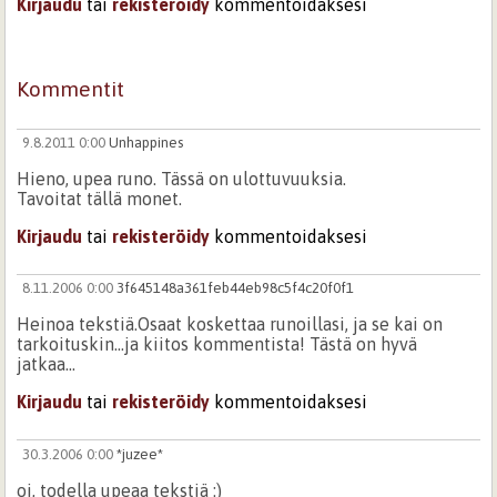
Kirjaudu
tai
rekisteröidy
kommentoidaksesi
Kommentit
9.8.2011 0:00
Unhappines
Hieno, upea runo. Tässä on ulottuvuuksia.
Tavoitat tällä monet.
Kirjaudu
tai
rekisteröidy
kommentoidaksesi
8.11.2006 0:00
3f645148a361feb44eb98c5f4c20f0f1
Heinoa tekstiä.Osaat koskettaa runoillasi, ja se kai on
tarkoituskin...ja kiitos kommentista! Tästä on hyvä
jatkaa...
Kirjaudu
tai
rekisteröidy
kommentoidaksesi
30.3.2006 0:00
*juzee*
oi, todella upeaa tekstiä :)