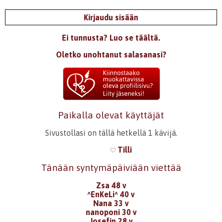
Kirjaudu sisään
Ei tunnusta? Luo se täältä.
Oletko unohtanut salasanasi?
Paikalla olevat käyttäjät
Sivustollasi on tällä hetkellä 1 kävijä.
Tilli
Tänään syntymäpäiviään viettää
Zsa 48 v
^EnKeLi^ 40 v
Nana 33 v
nanoponi 30 v
Josefín 28 v