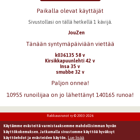
Paikalla olevat käyttäjät
Sivustollasi on tällä hetkellä 1 kävijä.
JouZen
Tänään syntymäpäiviään viettää
k036135 58 v
Kirsikkapuunlehti 42 v
Insa 35 v
smubbe 32 v
Paljon onnea!
10955 runoilijaa on jo lähettänyt 140165 runoa!
Rakkausrunot ry © 2003-2026
Käytämme evästeitä varmistaaksemme mahdollisimman hyvän
käyttökokemuksen. Jatkamalla sivustomme käyttöä hyväksyt
Lue lisää
käyttöehdot ja evästeiden käytön.