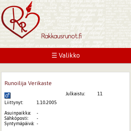
☰ Valikko
Runoilija Verikaste
Julkaistu:
11
Liittynyt:
1.10.2005
Asuinpaikka:
-
Sähköposti:
-
Syntymäpäivä:
-