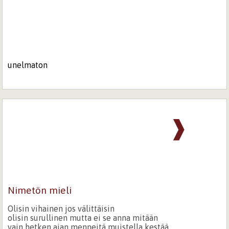
unelmaton
❱
Nimetön mieli
Olisin vihainen jos välittäisin
olisin surullinen mutta ei se anna mitään
vain hetken ajan menneitä muistella kestää