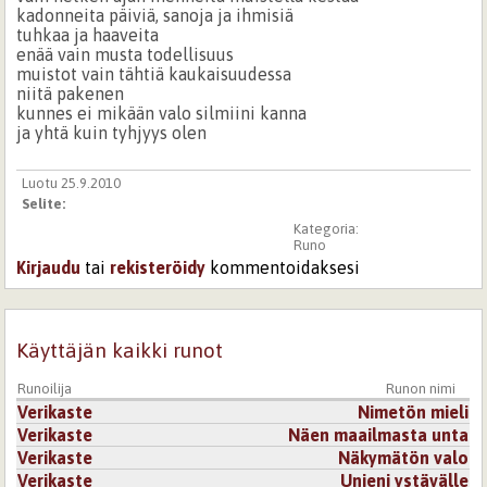
kadonneita päiviä, sanoja ja ihmisiä
tuhkaa ja haaveita
enää vain musta todellisuus
muistot vain tähtiä kaukaisuudessa
niitä pakenen
kunnes ei mikään valo silmiini kanna
ja yhtä kuin tyhjyys olen
Luotu 25.9.2010
Selite:
Kategoria:
Runo
Kirjaudu
tai
rekisteröidy
kommentoidaksesi
Käyttäjän kaikki runot
Runoilija
Runon nimi
Verikaste
Nimetön mieli
Verikaste
Näen maailmasta unta
Verikaste
Näkymätön valo
Verikaste
Unieni ystävälle