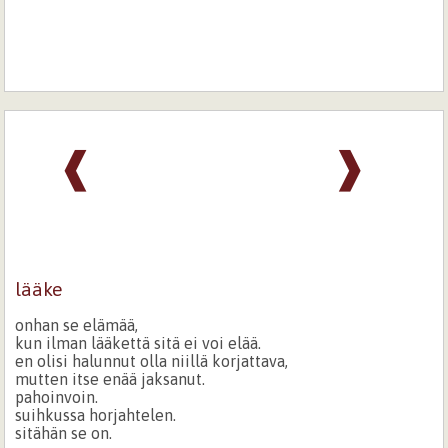
❰
❱
lääke
onhan se elämää,
kun ilman lääkettä sitä ei voi elää.
en olisi halunnut olla niillä korjattava,
mutten itse enää jaksanut.
pahoinvoin.
suihkussa horjahtelen.
sitähän se on.