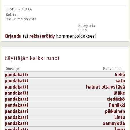
Luotu 16.7.2006
Selite:
jee...viime päivistä.
Kategoria:
Runo
Kirjaudu
tai
rekisteröidy
kommentoidaksesi
Käyttäjän kaikki runot
Runoilija
Runon nimi
pandakatti
kehä
pandakatti
satu
pandakatti
haluat olla ystävä
pandakatti
lääke
pandakatti
tiedätkö
pandakatti
Paniikki
pandakatti
pikkuinen
pandakatti
Lintu
pandakatti
aamuyöllä
pandakatti
lapsi