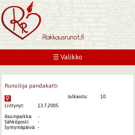
☰ Valikko
Runoilija pandakatti
Julkaistu:
10
Liittynyt:
13.7.2005
Asuinpaikka:
-
Sähköposti:
-
Syntymäpäivä:
-