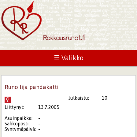
☰ Valikko
Runoilija pandakatti
Julkaistu:
10
Liittynyt:
13.7.2005
Asuinpaikka:
-
Sähköposti:
-
Syntymäpäivä:
-