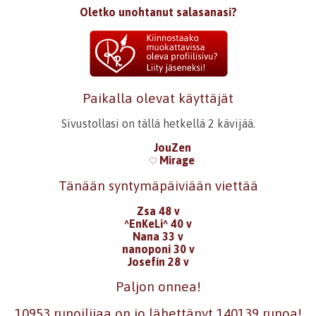
Oletko unohtanut salasanasi?
Paikalla olevat käyttäjät
Sivustollasi on tällä hetkellä 2 kävijää.
JouZen
Mirage
Tänään syntymäpäiviään viettää
Zsa 48 v
^EnKeLi^ 40 v
Nana 33 v
nanoponi 30 v
Josefín 28 v
Paljon onnea!
10953 runoilijaa on jo lähettänyt 140139 runoa!