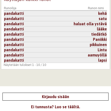
Runoilija
Runon nimi
pandakatti
kehä
pandakatti
satu
pandakatti
haluat olla ystävä
pandakatti
lääke
pandakatti
tiedätkö
pandakatti
Paniikki
pandakatti
pikkuinen
pandakatti
Lintu
pandakatti
aamuyöllä
pandakatti
lapsi
Näytetään tulokset 1 - 10 / 10
Kirjaudu sisään
Ei tunnusta? Luo se täältä.