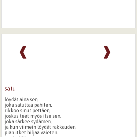
❰
❱
satu
löydät aina sen,
joka satuttaa pahiten,
rikkoo sinut pettäen,
joskus teet myös itse sen,
joka särkee sydämen,
ja kun viimein löydät rakkauden,
pian itket hiljaa vaieten.