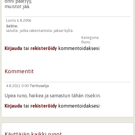
onni päättyy,
muistot jää.
Luotu 6.8.2006
Selite:
satulle. jatka rakentamista. jaksat kyllä.
Kategoria:
Runo
Kirjaudu
tai
rekisteröidy
kommentoidaksesi
Kommentit
4.8.2011 0:00
Terttuselja
Upea runo, haikea ja samastun tähän itsekin.
Kirjaudu
tai
rekisteröidy
kommentoidaksesi
Käyttäjän kaikki runot