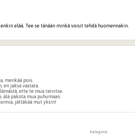
denkin elää. Tee se tänään minkä voisit tehdä huomennakin.
a, menkää pois.
, en jaksa vastata.
ämästä, ette te mua tarvitse.
n, älä pakota mua puhumaan.
 voimia, jättäkää mut yksin!
Kategoria: