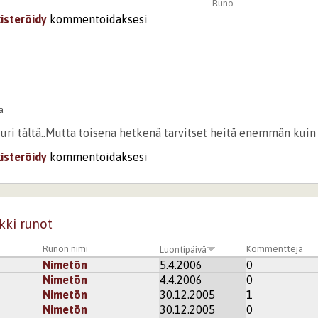
Runo
kisteröidy
kommentoidaksesi
a
uuri tältä..Mutta toisena hetkenä tarvitset heitä enemmän kuin
kisteröidy
kommentoidaksesi
kki runot
Runon nimi
Kommentteja
Luontipäivä
Nimetön
5.4.2006
0
Nimetön
4.4.2006
0
Nimetön
30.12.2005
1
Nimetön
30.12.2005
0