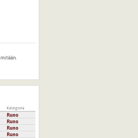
 mitään.
Kategoria
Runo
Runo
Runo
Runo