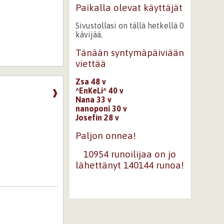
Paikalla olevat käyttäjät
Sivustollasi on tällä hetkellä 0
kävijää.
Tänään syntymäpäiviään
viettää
Zsa 48 v
^EnKeLi^ 40 v
❱
Nana 33 v
nanoponi 30 v
Josefín 28 v
Paljon onnea!
10954 runoilijaa on jo
lähettänyt 140144 runoa!