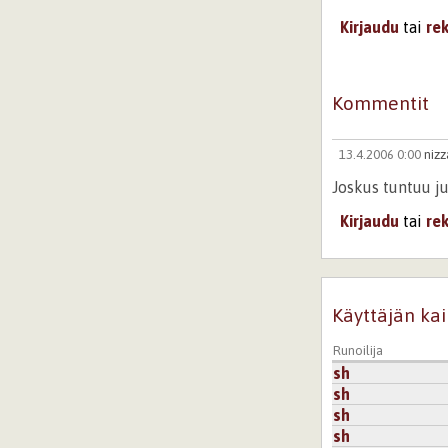
Kirjaudu
tai
re
Kommentit
13.4.2006 0:00
nizz
Joskus tuntuu j
Kirjaudu
tai
re
Käyttäjän kai
Runoilija
sh
sh
sh
sh