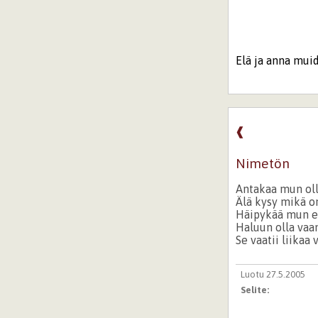
Elä ja anna mui
❰
Nimetön
Antakaa mun oll
Älä kysy mikä on
Häipykää mun el
Haluun olla vaa
Se vaatii liikaa
Luotu 27.5.2005
Selite: