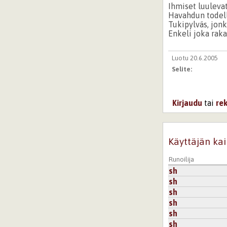
Ihmiset luulevat 
Havahdun todelli
Tukipylväs, jonk
Enkeli joka raka
Luotu 20.6.2005
Selite:
Kirjaudu
tai
re
Käyttäjän kai
Runoilija
sh
sh
sh
sh
sh
sh