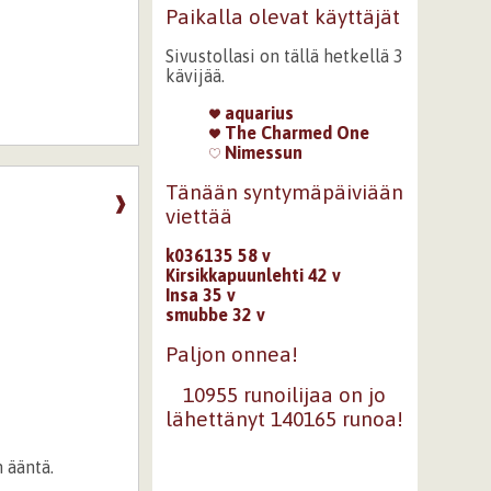
Paikalla olevat käyttäjät
Sivustollasi on tällä hetkellä 3
kävijää.
aquarius
The Charmed One
Nimessun
Tänään syntymäpäiviään
❱
viettää
k036135 58 v
Kirsikkapuunlehti 42 v
Insa 35 v
smubbe 32 v
Paljon onnea!
10955 runoilijaa on jo
lähettänyt 140165 runoa!
 ääntä.