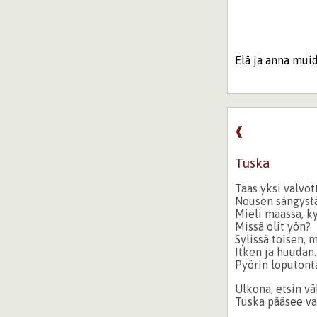
Elä ja anna mui
❰
Tuska
Taas yksi valvot
Nousen sängystä
Mieli maassa, k
Missä olit yön?
Sylissä toisen, 
Itken ja huudan.
Pyörin loputont
Ulkona, etsin vä
Tuska pääsee va