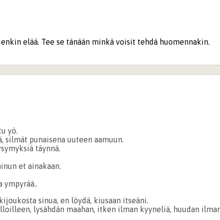
denkin elää. Tee se tänään minkä voisit tehdä huomennakin.
tu yö.
, silmät punaisena uuteen aamuun.
ysymyksiä täynnä.
minun et ainakaan.
a ympyrää..
kijoukosta sinua, en löydä, kiusaan itseäni.
lloilleen, lysähdän maahan, itken ilman kyyneliä, huudan ilman