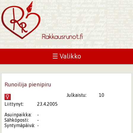
☰ Valikko
Runoilija pienipiru
Julkaistu:
10
Liittynyt:
23.4.2005
Asuinpaikka:
-
Sähköposti:
-
Syntymäpäivä:
-