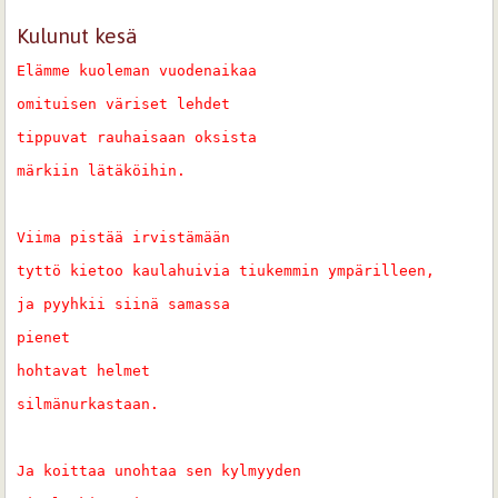
Kulunut kesä
Elämme kuoleman vuodenaikaa
omituisen väriset lehdet
tippuvat rauhaisaan oksista
märkiin lätäköihin.
Viima pistää irvistämään
tyttö kietoo kaulahuivia tiukemmin ympärilleen,
ja pyyhkii siinä samassa
pienet
hohtavat helmet
silmänurkastaan.
Ja koittaa unohtaa sen kylmyyden