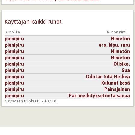
Käyttäjän kaikki runot
Runoilija
Runon nimi
pienipiru
Nimetön
pienipiru
ero, kipu, suru
pienipiru
Nimetön
pienipiru
Nimetön
pienipiru
Olisiko.
pienipiru
Sua
pienipiru
Odotan Sitä Hetkeä
pienipiru
Kulunut kesä
pienipiru
Painajainen
pienipiru
Pari merkityksetöntä sanaa
Näytetään tulokset 1 - 10 / 10