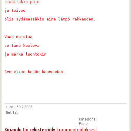
sisältäkin päin
ja toivoo
olis sydämessäkin aina lämpö rakkauden.
Vaan muistaa
se tämä kuoleva
ja märkä luontokin
Sen viime kesän kauneuden.
Luotu 30.9.2005
Selite:
Kategoria:
Runo
Kirjaudu
tai
rekisteröidy
kommentoidaksesi