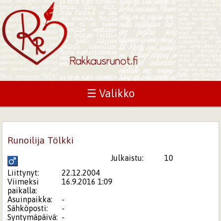
☰ Valikko
Runoilija Tölkki
Julkaistu:
10
Liittynyt:
22.12.2004
Viimeksi
16.9.2016 1:09
paikalla:
Asuinpaikka:
-
Sähköposti:
-
Syntymäpäivä:
-