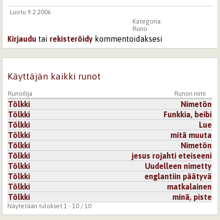
Luotu 9.2.2006
Kategoria:
Runo
Kirjaudu
tai
rekisteröidy
kommentoidaksesi
Käyttäjän kaikki runot
Runoilija
Runon nimi
Tölkki
Nimetön
Tölkki
Funkkia, beibi
Tölkki
Lue
Tölkki
mitä muuta
Tölkki
Nimetön
Tölkki
jesus rojahti eteiseeni
Tölkki
Uudelleen nimetty
Tölkki
englantiin päätyvä
Tölkki
matkalainen
Tölkki
minä, piste
Näytetään tulokset 1 - 10 / 10