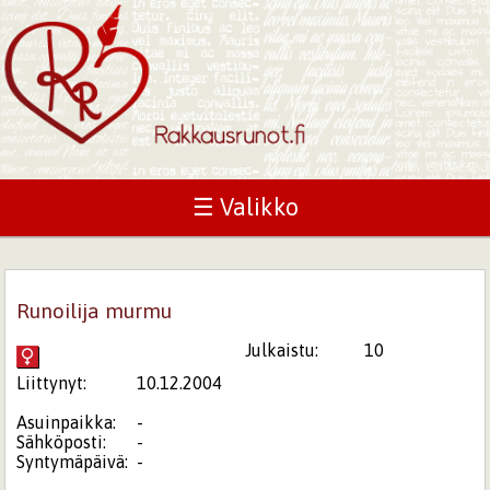
☰ Valikko
Runoilija murmu
Julkaistu:
10
Liittynyt:
10.12.2004
Asuinpaikka:
-
Sähköposti:
-
Syntymäpäivä:
-