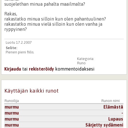
suojelethan minua pahalta maailmalta?
Rakas,
rakastatko minua silloin kun olen pahantuulinen?
rakastatko minua vielä silloin kun olen vanha ja
ryppyinen?
Luotu 17.2.2007
Selite:
Pienen pieni fiilis.
Kategoria:
Runo
Kirjaudu
tai
rekisteröidy
kommentoidaksesi
Käyttäjän kaikki runot
Runoilija
Runon nimi
murmu
Elämästä
murmu
-
murmu
Lupaus
murmu
Särjetty sydämeni