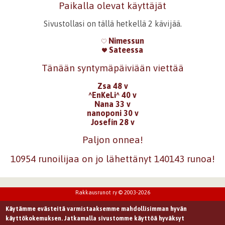
Paikalla olevat käyttäjät
Sivustollasi on tällä hetkellä 2 kävijää.
Nimessun
Sateessa
Tänään syntymäpäiviään viettää
Zsa 48 v
^EnKeLi^ 40 v
Nana 33 v
nanoponi 30 v
Josefín 28 v
Paljon onnea!
10954 runoilijaa on jo lähettänyt 140143 runoa!
Rakkausrunot ry © 2003-2026
Käytämme evästeitä varmistaaksemme mahdollisimman hyvän
käyttökokemuksen. Jatkamalla sivustomme käyttöä hyväksyt