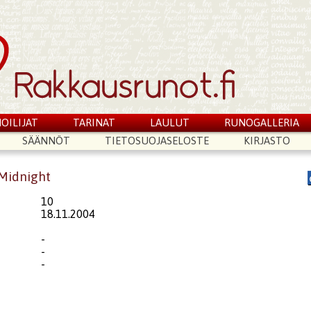
OILIJAT
TARINAT
LAULUT
RUNOGALLERIA
SÄÄNNÖT
TIETOSUOJASELOSTE
KIRJASTO
 Midnight
10
18.11.2004
-
-
-