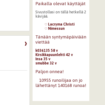
Paikalla olevat käyttäjät
Sivustollasi on tällä hetkellä 2
kävijää.
Lacryma Christi
Nimessun
Tänään syntymäpäiviään
viettää
❱
k036135 58 v
Kirsikkapuunlehti 42 v
Insa 35 v
smubbe 32 v
Paljon onnea!
10955 runoilijaa on jo
lähettänyt 140168 runoa!