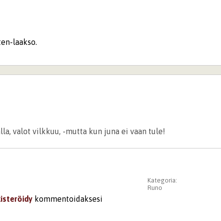
ten-laakso.
la, valot vilkkuu, -mutta kun juna ei vaan tule!
Kategoria:
Runo
kisteröidy
kommentoidaksesi