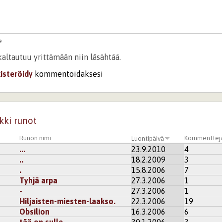
e
kaltautuu yrittämään niin läsähtää.
kisteröidy
kommentoidaksesi
kki runot
Runon nimi
Kommenttej
Luontipäivä
...
23.9.2010
4
..
18.2.2009
3
.
15.8.2006
7
Tyhjä arpa
27.3.2006
1
-
27.3.2006
1
Hiljaisten-miesten-laakso.
22.3.2006
19
Obsilion
16.3.2006
6
tää on sulle.
30.1.2006
3