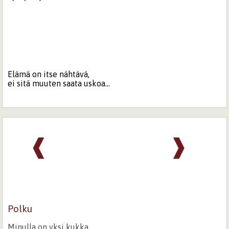
Elämä on itse nähtävä,
ei sitä muuten saata uskoa...
❰
❱
Polku
Minulla on yksi kukka