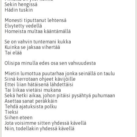
Sekin hengissä
Hädin tuskin
Monesti tiputtanut lehtensä
Elvytetty vedellä
Homeista multaa kääntämällä
Se on vahvin tuntemani kukka
Kuinka se jaksaa vihertää
Tai elää
Olisipa minulla edes osa sen vahvuudesta
Mietin lumottua puutarhaa jonka seinällä on taulu
Siinä kerrotaan ohjeet kävijöille
Ettei liian hätäisenä lähdettäisi
Tai liikaa vietäisi mukana
Sekä hetki aikaa, johon pitäisi pysähtyä puhumaan
Asettaa sanat peräkkäin
Tehdä ajatuksista polku
Tieksi
Siihen eteen
Jota voisimme sitten yhdessä kävellä
Niin, todellakin yhdessä kävellä