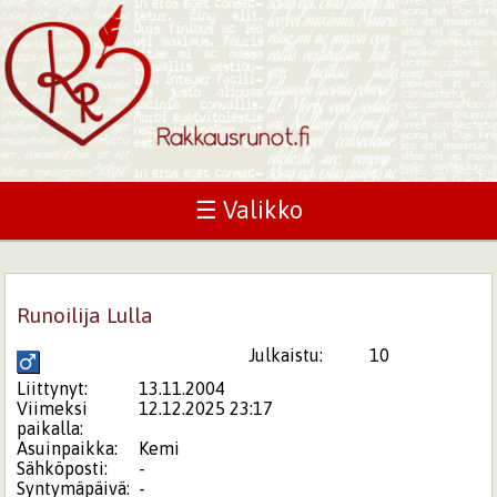
☰ Valikko
Runoilija Lulla
Julkaistu:
10
Liittynyt:
13.11.2004
Viimeksi
12.12.2025 23:17
paikalla:
Asuinpaikka:
Kemi
Sähköposti:
-
Syntymäpäivä:
-