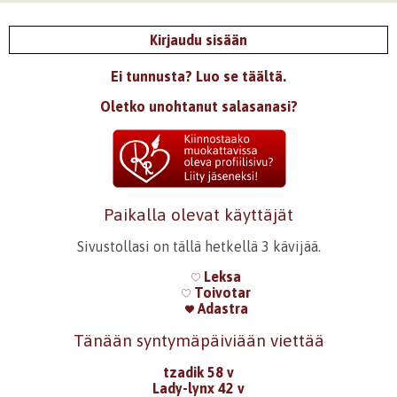
Kirjaudu sisään
Ei tunnusta? Luo se täältä.
Oletko unohtanut salasanasi?
Paikalla olevat käyttäjät
Sivustollasi on tällä hetkellä 3 kävijää.
Leksa
Toivotar
Adastra
Tänään syntymäpäiviään viettää
tzadik 58 v
Lady-lynx 42 v